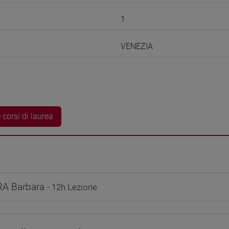
1
VENEZIA
 corsi di laurea
A Barbara
- 12h Lezione