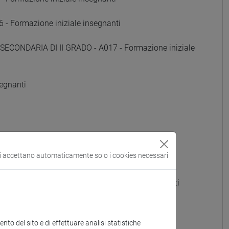
Formazione iniziale insegnanti
SECONDARIA DI II GRADO - A017 - Formazione iniziale
egnanti
si accettano automaticamente solo i cookies necessari
 GRADO - A022 - Formazione iniziale insegnanti
OTTI) - A023 - Formazione iniziale insegnanti
to del sito e di effettuare analisi statistiche