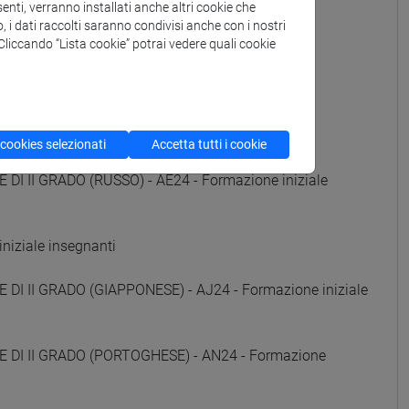
e iniziale insegnanti
enti, verranno installati anche altri cookie che
o, i dati raccolti saranno condivisi anche con i nostri
. Cliccando “Lista cookie” potrai vedere quali cookie
iniziale insegnanti
e iniziale insegnanti
 iniziale insegnanti
 cookies selezionati
Accetta tutti i cookie
DI II GRADO (RUSSO) - AE24 - Formazione iniziale
niziale insegnanti
DI II GRADO (GIAPPONESE) - AJ24 - Formazione iniziale
E DI II GRADO (PORTOGHESE) - AN24 - Formazione