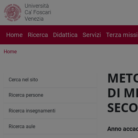
Università
Ca' Foscari
Venezia
Home
Ricerca
Didattica
Servizi
Terza miss
Home
METO
Cerca nel sito
DI M
Ricerca persone
SEC
Ricerca insegnamenti
Ricerca aule
Anno acca