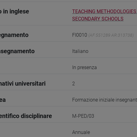
o in inglese
TEACHING METHODOLOGIES 
SECONDARY SCHOOLS
segnamento
FI0010
(AF:551289 AR:313738)
insegnamento
Italiano
In presenza
ativi universitari
2
rea
Formazione iniziale insegnant
entifico disciplinare
M-PED/03
Annuale