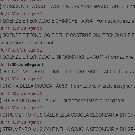
3] MUSICA NELLA SCUOLA SECONDARIA DI I GRADO - A030 - Forma
cfu
/
fi 30 cfu allegato 2
4] SCIENZE E TECNOLOGIE CHIMICHE - A034 - Formazione inizial
cfu
/
fi 30 cfu allegato 2
5] SCIENZE E TECNOLOGIE DELLE COSTRUZIONI, TECNOLOGIE 
azione iniziale insegnanti
cfu
/
fi 30 cfu allegato 2
6] SCIENZE E TECNOLOGIE INFORMATICHE - A041 - Formazione in
cfu
/
fi 30 cfu allegato 2
7] SCIENZE NATURALI, CHIMICHE E BIOLOGICHE - A050 - Formazio
cfu
/
fi 30 cfu allegato 2
8] STORIA DELLA MUSICA - A053 - Formazione iniziale insegnant
cfu
/
fi 30 cfu allegato 2
9] STORIA DELL'ARTE - A054 - Formazione iniziale insegnanti
cfu
/
fi 30 cfu allegato 2
0] STRUMENTO MUSICALE NELLA SCUOLA SECONDARIA DI I GRADO 
cfu
/
fi 30 cfu allegato 2
1] STRUMENTO MUSICALE NELLA SCUOLA SECONDARIA DI I GRADO