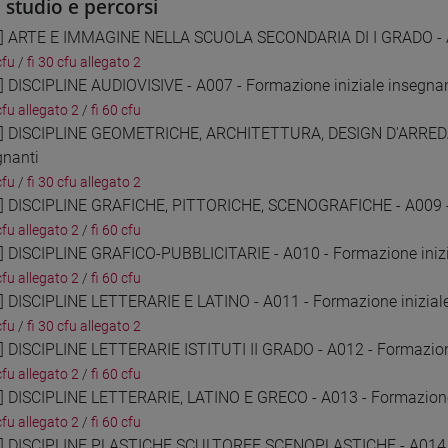
i studio e percorsi
1] ARTE E IMMAGINE NELLA SCUOLA SECONDARIA DI I GRADO - A0
cfu
/
fi 30 cfu allegato 2
2] DISCIPLINE AUDIOVISIVE - A007 - Formazione iniziale insegnan
cfu allegato 2
/
fi 60 cfu
3] DISCIPLINE GEOMETRICHE, ARCHITETTURA, DESIGN D'ARRED
gnanti
cfu
/
fi 30 cfu allegato 2
4] DISCIPLINE GRAFICHE, PITTORICHE, SCENOGRAFICHE - A009 - 
cfu allegato 2
/
fi 60 cfu
5] DISCIPLINE GRAFICO-PUBBLICITARIE - A010 - Formazione inizi
cfu allegato 2
/
fi 60 cfu
6] DISCIPLINE LETTERARIE E LATINO - A011 - Formazione inizial
cfu
/
fi 30 cfu allegato 2
7] DISCIPLINE LETTERARIE ISTITUTI II GRADO - A012 - Formazione
cfu allegato 2
/
fi 60 cfu
8] DISCIPLINE LETTERARIE, LATINO E GRECO - A013 - Formazione 
cfu allegato 2
/
fi 60 cfu
9] DISCIPLINE PLASTICHE SCULTOREE SCENOPLASTICHE - A014 - 