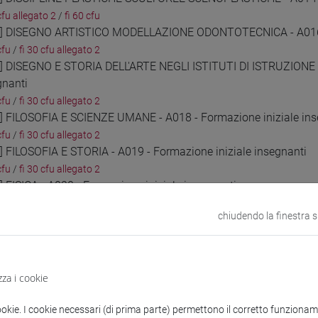
cfu allegato 2
/
fi 60 cfu
0] DISEGNO ARTISTICO MODELLAZIONE ODONTOTECNICA - A016 - 
cfu
/
fi 30 cfu allegato 2
1] DISEGNO E STORIA DELL'ARTE NEGLI ISTITUTI DI ISTRUZIONE 
gnanti
cfu
/
fi 30 cfu allegato 2
2] FILOSOFIA E SCIENZE UMANE - A018 - Formazione iniziale ins
cfu
/
fi 30 cfu allegato 2
3] FILOSOFIA E STORIA - A019 - Formazione iniziale insegnanti
cfu
/
fi 30 cfu allegato 2
] FISICA - A020 - Formazione iniziale insegnanti
cfu
/
fi 30 cfu allegato 2
chiudendo la finestra 
5] GEOGRAFIA - A021 - Formazione iniziale insegnanti
cfu
/
fi 30 cfu allegato 2
6] ITALIANO, STORIA, GEOGRAFIA NELLA SCUOLA SECONDARIA DI I
cfu
/
fi 30 cfu allegato 2
zza i cookie
7] LINGUA ITALIANA PER DISCENTI DI LINGUA STRANIERA (ALLOGL
cfu
/
fi 30 cfu allegato 2
ookie. I cookie necessari (di prima parte) permettono il corretto funzionamen