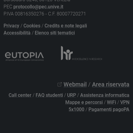
PEC
protocollo@pec.unive.it
P.IVA 00816350276 - C.F. 80007720271
Privacy
/
Cookies
/
Credits e note legali
Accessibilità
/
Elenco siti tematici
Webmail
/
Area riservata
Call center
/
FAQ studenti
/
URP
/
Assistenza informatica
Mappe e percorsi
/
WiFi
/
VPN
5x1000
/
Pagamenti pagoPA