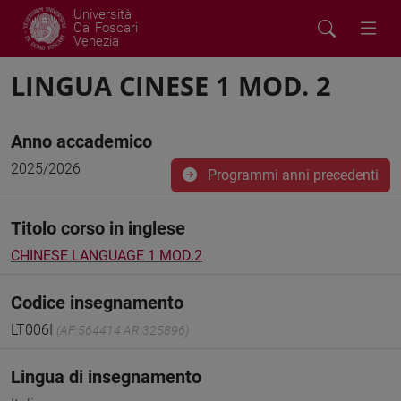
Università
Ca' Foscari
Venezia
LINGUA CINESE 1 MOD. 2
Anno accademico
2025/2026
Programmi anni precedenti
Titolo corso in inglese
CHINESE LANGUAGE 1 MOD.2
Codice insegnamento
LT006I
(AF:564414 AR:325896)
Lingua di insegnamento