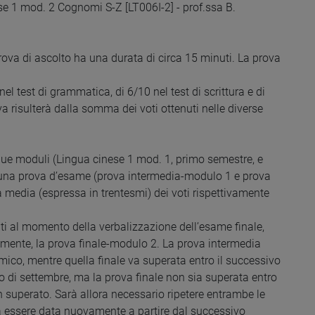
nese 1 mod. 2 Cognomi S-Z [LT006I-2] - prof.ssa B.
rova di ascolto ha una durata di circa 15 minuti. La prova
 test di grammatica, di 6/10 nel test di scrittura e di
va risulterà dalla somma dei voti ottenuti nelle diverse
 due moduli (Lingua cinese 1 mod. 1, primo semestre, e
una prova d’esame (prova intermedia-modulo 1 e prova
a media (espressa in trentesmi) dei voti rispettivamente
i al momento della verbalizzazione dell’esame finale,
amente, la prova finale-modulo 2. La prova intermedia
ico, mentre quella finale va superata entro il successivo
lo di settembre, ma la prova finale non sia superata entro
n superato. Sarà allora necessario ripetere entrambe le
rà essere data nuovamente a partire dal successivo