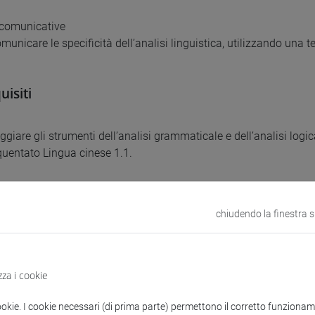
à comunicative
municare le specificità dell’analisi linguistica, utilizzando una 
uisiti
giare gli strumenti dell’analisi grammaticale e dell’analisi logic
equentato Lingua cinese 1.1.
uti
chiudendo la finestra 
mento fornisce agli studenti una conoscenza complessiva a livel
l corso è così suddiviso:
zza i cookie
ca e lessico (30 ore): studio delle strutture grammaticali di bas
ookie. I cookie necessari (di prima parte) permettono il corretto funzionamen
azioni A – conversazione (60 ore): addestramento all’interazione l