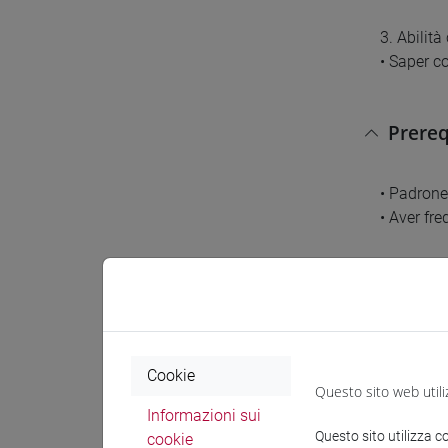
3. Abilit
• Saper co
Prereq
• Padroneg
• Aver fr
Conten
L’insegna
parlata. I
Cookie
Questo sito web utili
Informazioni sui
- Grammati
Questo sito utilizza c
cookie
- Esercit