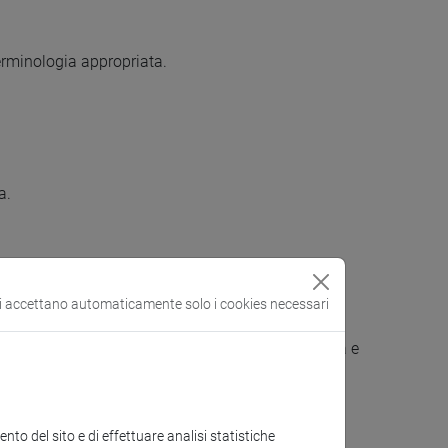
terminologia appropriata.
a.
si accettano automaticamente solo i cookies necessari
lo elementare della lingua cinese moderna scritta e
e e del lessico.
to del sito e di effettuare analisi statistiche
inguistica in contesti comunicativi semplici.