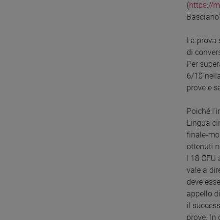
(
https://m
Basciano”
La prova 
di conver
Per super
6/10 nella
prove e s
Poiché l’
Lingua ci
finale-mo
ottenuti 
I 18 CFU 
vale a di
deve esse
appello d
il succes
prove. In