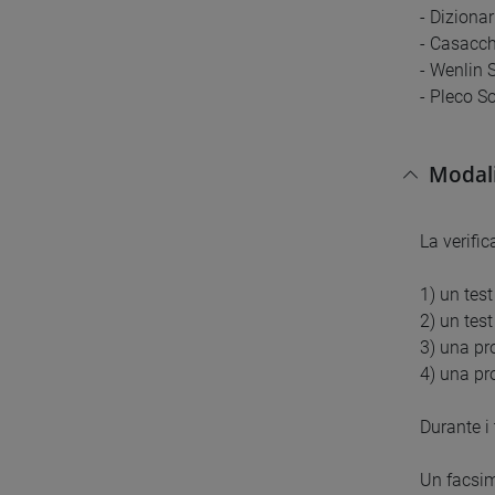
- Dizionar
- Casacch
- Wenlin 
- Pleco S
Modali
La verifi
1) un tes
2) un test
3) una pro
4) una pr
Durante i 
Un facsim