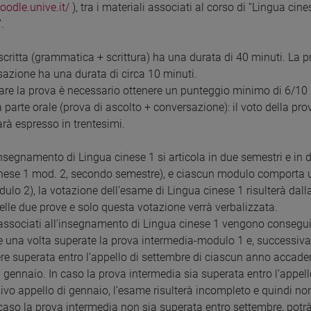
oodle.unive.it/
), tra i materiali associati al corso di “Lingua ci
.
scritta (grammatica + scrittura) ha una durata di 40 minuti. La p
sazione ha una durata di circa 10 minuti.
are la prova è necessario ottenere un punteggio minimo di 6/10 nel
 parte orale (prova di ascolto + conversazione): il voto della pro
arà espresso in trentesimi.
insegnamento di Lingua cinese 1 si articola in due semestri e in
nese 1 mod. 2, secondo semestre), e ciascun modulo comporta 
dulo 2), la votazione dell’esame di Lingua cinese 1 risulterà dall
nelle due prove e solo questa votazione verrà verbalizzata.
associati all’insegnamento di Lingua cinese 1 vengono conseguit
re una volta superate la prova intermedia-modulo 1 e, successiv
re superata entro l’appello di settembre di ciascun anno accadem
i gennaio. In caso la prova intermedia sia superata entro l’appel
sivo appello di gennaio, l’esame risulterà incompleto e quindi no
 caso la prova intermedia non sia superata entro settembre, pot