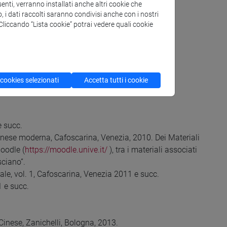
enti, verranno installati anche altri cookie che
nesi.
o, i dati raccolti saranno condivisi anche con i nostri
. Cliccando “Lista cookie” potrai vedere quali cookie
 cookies selezionati
Accetta tutti i cookie
e succ.
cinese moderna, Cafoscarina, Venezia, 2010. Dei Materiali
Moodle (
https://moodle.unive.it/
), tra i materiali associati
sciano”.
ale, vol. 1, Cafoscarina, Venezia 2011 e succ.
1 e succ.
-Cinese, Zanichelli, Bologna, 2013.