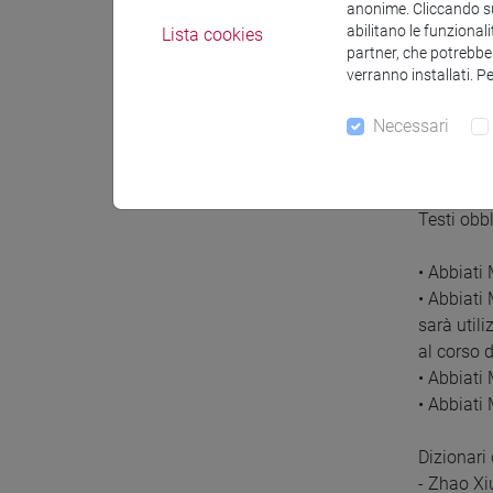
anonime. Cliccando sul
- Esercita
abilitano le funzionali
Lista cookies
- Esercita
partner, che potrebber
- Esercita
verranno installati. P
Necessari
Testi 
Testi obbl
• Abbiati
• Abbiati
sarà util
al corso 
• Abbiati
• Abbiati
Dizionari 
- Zhao Xiu