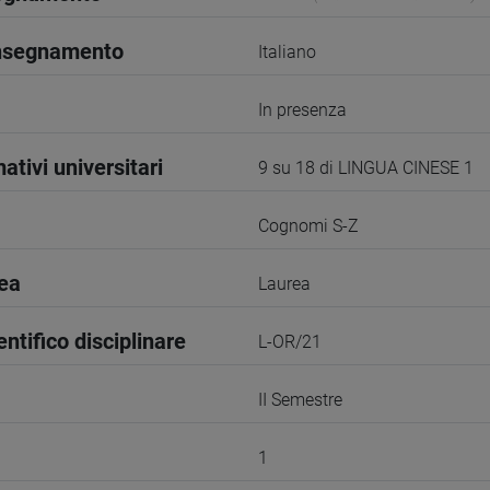
insegnamento
Italiano
In presenza
ativi universitari
9 su 18 di LINGUA CINESE 1
Cognomi S-Z
rea
Laurea
entifico disciplinare
L-OR/21
II Semestre
1