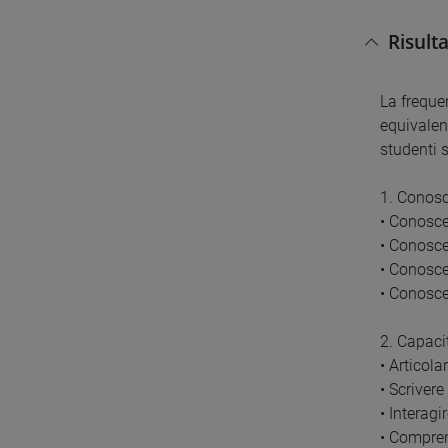
Risult
La freque
equivalen
studenti 
1. Conos
• Conosce
• Conoscer
• Conosce
• Conosce
2. Capaci
• Articol
• Scrivere
• Interagi
• Comprend