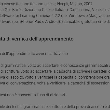
io cinese-italiano italiano-cinese, Hoepli, Milano, 2007
ia G. e Bai Y., Dizionario Cinese-Italiano, Cafoscarina, Venezia, 
Software for Learning Chinese, 4.2.2 (per Windows e Mac), acquis
oftware (per iPhone/iPad e Android), scaricabile gratuitamente d
tà di verifica dell'apprendimento
ca dell’apprendimento avviene attraverso:
t di grammatica, volto ad accertare le conoscenze grammaticali a
 di scrittura, volto ad accertare la capacità di scrivere i caratteri 
va di ascolto, volto a verificare la capacità di comprensione ora
ova di conversazione, volta a verificare la capacità di espression
test non è consentito l’uso di dizionari.
ile dei test di grammatica e scrittura e della prova di ascolto è