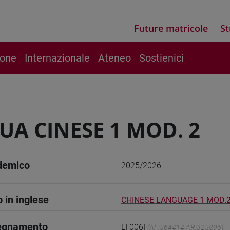
Future matricole
St
ione
Internazionale
Ateneo
Sostienici
UA CINESE 1 MOD. 2
demico
2025/2026
o in inglese
CHINESE LANGUAGE 1 MOD.
segnamento
LT006I
(AF:564414 AR:325896)