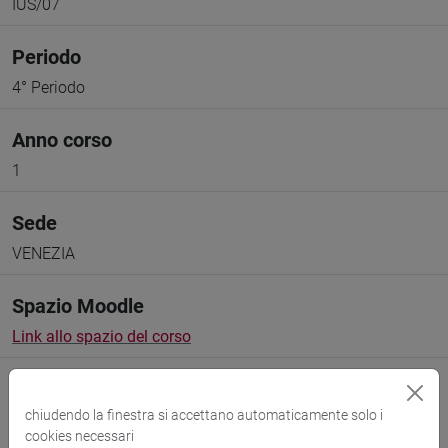
IUS/07
Periodo
4° Periodo
Anno corso
1
Sede
VENEZIA
Spazio Moodle
Link allo spazio del corso
chiudendo la finestra si accettano automaticamente solo i
cookies necessari