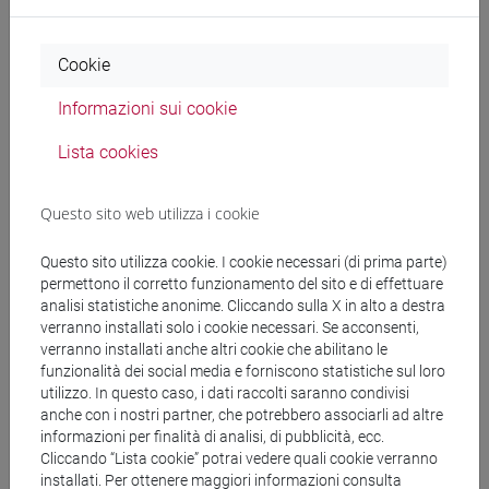
Docenti e corsi di laurea
Cookie
Programma
Informazioni sui cookie
Lista cookies
Docenti
Questo sito web utilizza i cookie
FALSONE Maurizio
- 30h Lezione
Questo sito utilizza cookie. I cookie necessari (di prima parte)
permettono il corretto funzionamento del sito e di effettuare
Materiali didattici
analisi statistiche anonime. Cliccando sulla X in alto a destra
verranno installati solo i cookie necessari. Se acconsenti,
verranno installati anche altri cookie che abilitano le
Materiali su Moodle
funzionalità dei social media e forniscono statistiche sul loro
utilizzo. In questo caso, i dati raccolti saranno condivisi
anche con i nostri partner, che potrebbero associarli ad altre
informazioni per finalità di analisi, di pubblicità, ecc.
Corsi di studio e percorsi
Cliccando “Lista cookie” potrai vedere quali cookie verranno
installati. Per ottenere maggiori informazioni consulta