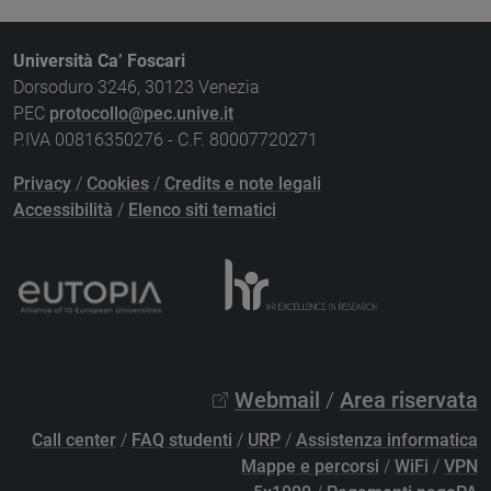
Università Ca’ Foscari
Dorsoduro 3246, 30123 Venezia
PEC
protocollo@pec.unive.it
P.IVA 00816350276 - C.F. 80007720271
Privacy
/
Cookies
/
Credits e note legali
Accessibilità
/
Elenco siti tematici
Webmail
/
Area riservata
Call center
/
FAQ studenti
/
URP
/
Assistenza informatica
Mappe e percorsi
/
WiFi
/
VPN