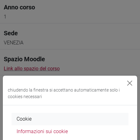
Anno corso
1
Sede
VENEZIA
Spazio Moodle
Link allo spazio del corso
chiudendo la finestra si accettano automaticamente solo i
cookies necessari
Docenti e corsi di laurea
Cookie
Programma
Informazioni sui cookie