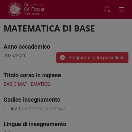
Università
Ca' Foscari
Venezia
MATEMATICA DI BASE
Anno accademico
2025/2026
Programmi anni precedenti
Titolo corso in inglese
BASIC MATHEMATICS
Codice insegnamento
CT0623
(AF:573176 AR:323044)
Lingua di insegnamento