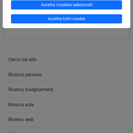
Accetta i cookies selezionati
Insegnamenti mutuati
Accetta tutti i cookie
MATEMATICA DI BASE [CT0623]
Cerca nel sito
Ricerca persone
Ricerca insegnamenti
Ricerca aule
Ricerca sedi