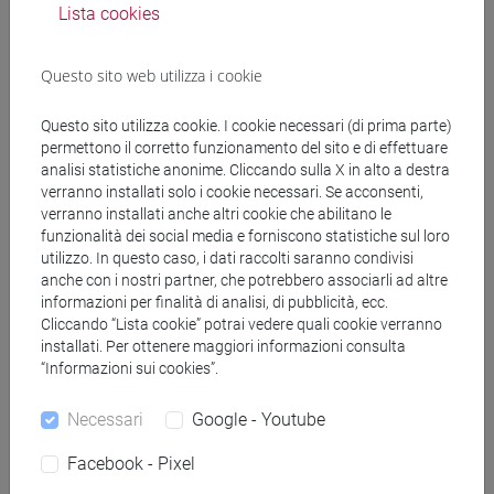
Lista cookies
Docenti
Questo sito web utilizza i cookie
MINOSSO Francesco
- 30h Esercitazioni
Questo sito utilizza cookie. I cookie necessari (di prima parte)
permettono il corretto funzionamento del sito e di effettuare
Materiali didattici
analisi statistiche anonime. Cliccando sulla X in alto a destra
verranno installati solo i cookie necessari. Se acconsenti,
verranno installati anche altri cookie che abilitano le
Materiali su Moodle
funzionalità dei social media e forniscono statistiche sul loro
utilizzo. In questo caso, i dati raccolti saranno condivisi
anche con i nostri partner, che potrebbero associarli ad altre
informazioni per finalità di analisi, di pubblicità, ecc.
Cliccando “Lista cookie” potrai vedere quali cookie verranno
Corsi di studio e percorsi
installati. Per ottenere maggiori informazioni consulta
[CTR3] INFORMATICA - Laurea
“Informazioni sui cookies”.
tecnologie e scienze dell'informazione
/
european
Necessari
Google - Youtube
computer science
Facebook - Pixel