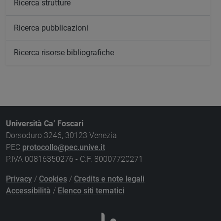
Ricerca strutture
Ricerca pubblicazioni
Ricerca risorse bibliografiche
Università Ca’ Foscari
Dorsoduro 3246, 30123 Venezia
PEC
protocollo@pec.unive.it
P.IVA 00816350276 - C.F. 80007720271
Privacy
/
Cookies
/
Credits e note legali
Accessibilità
/
Elenco siti tematici