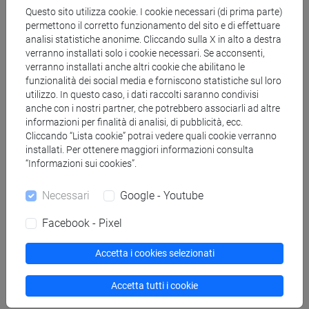
Questo sito utilizza cookie. I cookie necessari (di prima parte)
TRIZIO Emiliano
- 30h Lezione
permettono il corretto funzionamento del sito e di effettuare
analisi statistiche anonime. Cliccando sulla X in alto a destra
verranno installati solo i cookie necessari. Se acconsenti,
verranno installati anche altri cookie che abilitano le
Materiali didattici
funzionalità dei social media e forniscono statistiche sul loro
utilizzo. In questo caso, i dati raccolti saranno condivisi
anche con i nostri partner, che potrebbero associarli ad altre
Materiali su Moodle
informazioni per finalità di analisi, di pubblicità, ecc.
Cliccando “Lista cookie” potrai vedere quali cookie verranno
installati. Per ottenere maggiori informazioni consulta
“Informazioni sui cookies”.
Corsi di studio e percorsi
Necessari
Google - Youtube
[FMR61] SCIENZE FILOSOFICHE - Laurea
magistrale (DM270)
Facebook - Pixel
percorso comune
Accetta i cookies selezionati
Accetta tutti i cookie