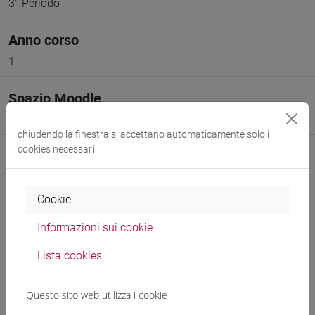
3° Periodo
Anno corso
1
Spazio Moodle
Link allo spazio del corso
chiudendo la finestra si accettano automaticamente solo i
cookies necessari
Cookie
Docenti e corsi di laurea
Informazioni sui cookie
Programma
Lista cookies
Questo sito web utilizza i cookie
Docenti