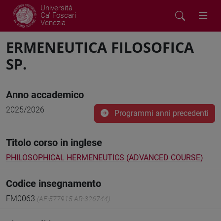
Università
Ca' Foscari
Venezia
ERMENEUTICA FILOSOFICA
SP.
Anno accademico
2025/2026
Programmi anni precedenti
Titolo corso in inglese
PHILOSOPHICAL HERMENEUTICS (ADVANCED COURSE)
Codice insegnamento
FM0063
(AF:577915 AR:326744)