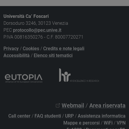
Università Ca’ Foscari
Dorsoduro 3246, 30123 Venezia
PEC
protocollo@pec.unive.it
P.IVA 00816350276 - C.F. 80007720271
Privacy
/
Cookies
/
Credits e note legali
Accessibilità
/
Elenco siti tematici
Webmail
/
Area riservata
Call center
/
FAQ studenti
/
URP
/
Assistenza informatica
Mappe e percorsi
/
WiFi
/
VPN