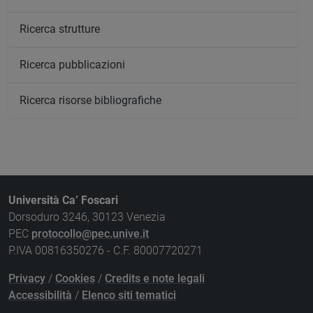
Ricerca strutture
Ricerca pubblicazioni
Ricerca risorse bibliografiche
Università Ca’ Foscari
Dorsoduro 3246, 30123 Venezia
PEC
protocollo@pec.unive.it
P.IVA 00816350276 - C.F. 80007720271
Privacy
/
Cookies
/
Credits e note legali
Accessibilità
/
Elenco siti tematici