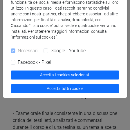
funzionalità dei social media e forniscono statistiche sul loro
2002.
utilizzo. In questo caso, i dati raccolti saranno condivisi
Rovatti, P. A. "La posta in gioco. Heidegger, Husserl,
anche con i nostri partner, che potrebbero associarli ad altre
il soggetto", Milano, Mimesis 2010.
informazioni per finalità di analisi, di pubblicità, ecc.
Cliccando “Lista cookie” potrai vedere quali cookie verranno
Vattimo, G. "Heidegger", Laterza, Roma-Bari 2001
installati. Per ottenere maggiori informazioni consulta
Volpi, F. "La trasformazione della fenomenologia
“Informazioni sui cookies”.
da Husserl a Heidegger", Teoria, 4/1984
Volpi, F. (ed.) "Guida a Heidegger", Laterza, Roma-
Necessari
Google - Youtube
Bari, 2008
Facebook - Pixel
Accetta i cookies selezionati
Accetta tutti i cookie
Modalità di verifica dell'apprendimento
- Esame orale finale consistente in una discussione
critica dei testi letti, analizzati e commentati
durante il corso e di una tesina su un tema a scelta