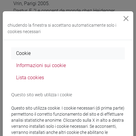
Vrin, Parigi 2005.
Dastur, F. "Le concept de monde chez Heidegger
après Être et Temps", Alter, 6/1998
Esposito, C. "Introduzione a Heidegger", il Mulino,
chiudendo la finestra si accettano automaticamente solo i
cookies necessari
Bologna, 2017
Fabris, A., "Essere e tempo di Heidegger", Carocci,
Roma, 2020.
Cookie
Franck, D. "Heidegger e le problème de l’espace", les
éditions de minuit, Parigi 1986
Informazioni sui cookie
Galanti Grollo, S. "Esistenza e mondo.
L’ermeneutica della fatticità in Heidegger (1919-
Lista cookies
1927)", il Poligrafo, Padova 2002
Husserl E, & Heidegger M. "Fenomenologia",
Questo sito web utilizza i cookie
Edizioni Unicopli, Milano 1999
Paltrinieri, G.L. "Heidegger e l’epoché
Questo sito utilizza cookie. I cookie necessari (di prima parte)
fenomenologica di Husserl", LOGOI.PH, vol. X,
permettono il corretto funzionamento del sito e di effettuare
2024, pp. 171-183
analisi statistiche anonime. Cliccando sulla X in alto a destra
verranno installati solo i cookie necessari. Se acconsenti,
Perissinotto, L. "Le vie dell'interpretazione nella
verranno installati anche altri cookie che abilitano le
filosofia contemporanea", Laterza Roma-Bari,