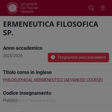
Università
Ca' Foscari
Venezia
ERMENEUTICA FILOSOFICA
SP.
Anno accademico
2025/2026
Programmi anni precedenti
Titolo corso in inglese
PHILOSOPHICAL HERMENEUTICS (ADVANCED COURSE)
Codice insegnamento
FM0063
(AF:577915 AR:326744)