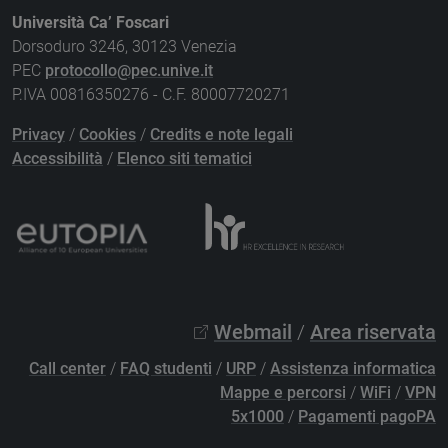
Università Ca’ Foscari
Dorsoduro 3246, 30123 Venezia
PEC
protocollo@pec.unive.it
P.IVA 00816350276 - C.F. 80007720271
Privacy
/
Cookies
/
Credits e note legali
Accessibilità
/
Elenco siti tematici
Webmail
/
Area riservata
Call center
/
FAQ studenti
/
URP
/
Assistenza informatica
Mappe e percorsi
/
WiFi
/
VPN
5x1000
/
Pagamenti pagoPA