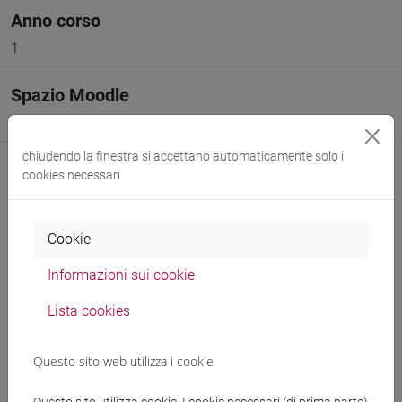
Anno corso
1
Spazio Moodle
Link allo spazio del corso
chiudendo la finestra si accettano automaticamente solo i
cookies necessari
Cookie
Docenti e corsi di laurea
Informazioni sui cookie
Programma
Lista cookies
Docenti
Questo sito web utilizza i cookie