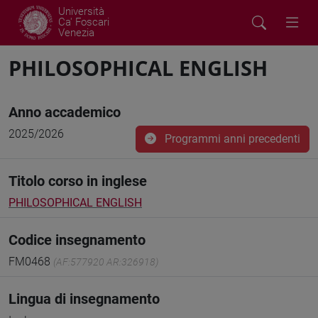
Università
Ca' Foscari
Venezia
PHILOSOPHICAL ENGLISH
Anno accademico
2025/2026
Programmi anni precedenti
Titolo corso in inglese
PHILOSOPHICAL ENGLISH
Codice insegnamento
FM0468
(AF:577920 AR:326918)
Lingua di insegnamento