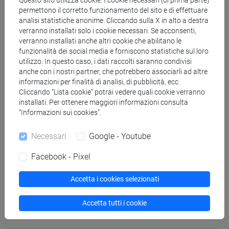
Questo sito utilizza cookie. I cookie necessari (di prima parte)
COMPAGNONI Ilaria
- 15h Lezione
permettono il corretto funzionamento del sito e di effettuare
analisi statistiche anonime. Cliccando sulla X in alto a destra
verranno installati solo i cookie necessari. Se acconsenti,
Materiali didattici
verranno installati anche altri cookie che abilitano le
funzionalità dei social media e forniscono statistiche sul loro
utilizzo. In questo caso, i dati raccolti saranno condivisi
Materiali su Moodle
anche con i nostri partner, che potrebbero associarli ad altre
informazioni per finalità di analisi, di pubblicità, ecc.
Cliccando “Lista cookie” potrai vedere quali cookie verranno
installati. Per ottenere maggiori informazioni consulta
Corsi di studio e percorsi
“Informazioni sui cookies”.
[FMR61] SCIENZE FILOSOFICHE - Laurea
Necessari
Google - Youtube
magistrale (DM270)
percorso comune
Facebook - Pixel
Accetta i cookies selezionati
Accetta tutti i cookie
Cerca nel sito