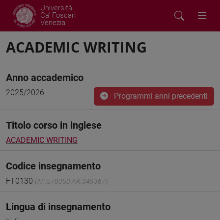
Università
Ca' Foscari
Venezia
ACADEMIC WRITING
Anno accademico
2025/2026
Programmi anni precedenti
Titolo corso in inglese
ACADEMIC WRITING
Codice insegnamento
FT0130
(AF:578353 AR:349367)
Lingua di insegnamento