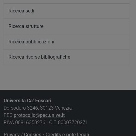
Ricerca sedi
Ricerca strutture
Ricerca pubblicazioni
Ricerca risorse bibliografiche
Università Ca’ Foscari
Dorsoduro 3246, 30123 Venezia
PEC
protocollo@pec.unive.it
P.IVA 00816350276 - C.F. 80007720271
Privacy
/
Cookies
/
Credits e note legali