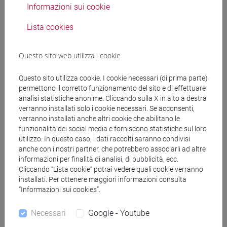
Informazioni sui cookie
Lista cookies
Insegnamenti mutuati
Questo sito web utilizza i cookie
ACADEMIC WRITING [FT0130]
Questo sito utilizza cookie. I cookie necessari (di prima parte)
permettono il corretto funzionamento del sito e di effettuare
analisi statistiche anonime. Cliccando sulla X in alto a destra
verranno installati solo i cookie necessari. Se acconsenti,
verranno installati anche altri cookie che abilitano le
Struttura generale dell'insegnamento
funzionalità dei social media e forniscono statistiche sul loro
utilizzo. In questo caso, i dati raccolti saranno condivisi
LINGUA INGLESE
anche con i nostri partner, che potrebbero associarli ad altre
ACADEMIC WRITING
informazioni per finalità di analisi, di pubblicità, ecc.
ACADEMIC WRITING A
Cliccando “Lista cookie” potrai vedere quali cookie verranno
ACADEMIC WRITING B
installati. Per ottenere maggiori informazioni consulta
“Informazioni sui cookies”.
ACADEMIC WRITING C
ACADEMIC WRITING D
Necessari
Google - Youtube
ENGLISH FOR HISTORY AND PHILOSOPHY