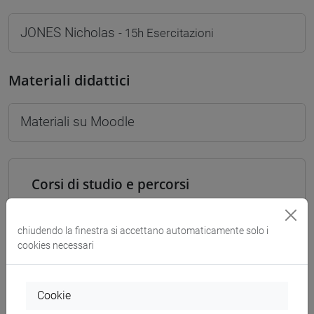
JONES Nicholas
- 15h Esercitazioni
Materiali didattici
Materiali su Moodle
Corsi di studio e percorsi
[FTR2] FILOSOFIA - Laurea
filosofia
/
filosofia e scienze umane
/
filosofia e
chiudendo la finestra si accettano automaticamente solo i
storia
cookies necessari
[FTR3] LETTERE - Laurea
percorso comune
[FTR5] STORIA - Laurea
Cookie
percorso comune