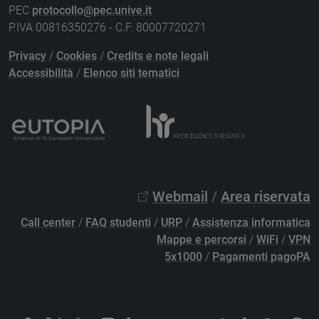
PEC
protocollo@pec.unive.it
P.IVA 00816350276 - C.F. 80007720271
Privacy
/
Cookies
/
Credits e note legali
Accessibilità
/
Elenco siti tematici
Webmail
/
Area riservata
Call center
/
FAQ studenti
/
URP
/
Assistenza informatica
Mappe e percorsi
/
WiFi
/
VPN
5x1000
/
Pagamenti pagoPA