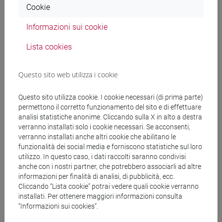
[FTR3] LETTERE - Laurea
Cookie
percorso comune
[FTR5] STORIA - Laurea
Informazioni sui cookie
percorso comune
Lista cookies
Questo sito web utilizza i cookie
Mutua da
Questo sito utilizza cookie. I cookie necessari (di prima parte)
permettono il corretto funzionamento del sito e di effettuare
ACADEMIC WRITING [FT0130]
analisi statistiche anonime. Cliccando sulla X in alto a destra
verranno installati solo i cookie necessari. Se acconsenti,
verranno installati anche altri cookie che abilitano le
funzionalità dei social media e forniscono statistiche sul loro
utilizzo. In questo caso, i dati raccolti saranno condivisi
Struttura generale dell'insegnamento
anche con i nostri partner, che potrebbero associarli ad altre
informazioni per finalità di analisi, di pubblicità, ecc.
LINGUA INGLESE
Cliccando “Lista cookie” potrai vedere quali cookie verranno
ACADEMIC WRITING
installati. Per ottenere maggiori informazioni consulta
ACADEMIC WRITING A
“Informazioni sui cookies”.
ACADEMIC WRITING B