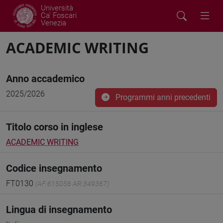
Università
Ca' Foscari
Venezia
ACADEMIC WRITING
Anno accademico
2025/2026
Programmi anni precedenti
Titolo corso in inglese
ACADEMIC WRITING
Codice insegnamento
FT0130
(AF:615056 AR:349367)
Lingua di insegnamento