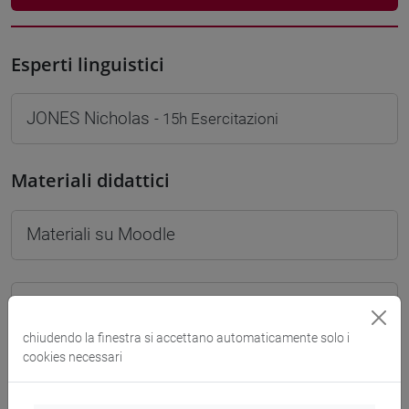
Esperti linguistici
JONES Nicholas
- 15h Esercitazioni
Materiali didattici
Materiali su Moodle
Corsi di studio e percorsi
chiudendo la finestra si accettano automaticamente solo i
[FTR2] FILOSOFIA - Laurea
cookies necessari
filosofia
/
filosofia e scienze umane
/
filosofia e
storia