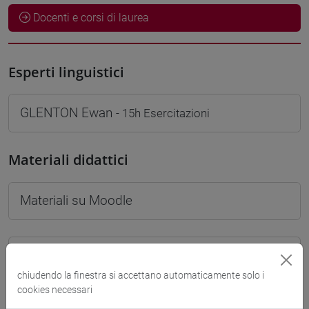
Docenti e corsi di laurea
Esperti linguistici
GLENTON Ewan
- 15h Esercitazioni
Materiali didattici
Materiali su Moodle
Corsi di studio e percorsi
chiudendo la finestra si accettano automaticamente solo i
[FTR2] FILOSOFIA - Laurea
cookies necessari
filosofia
/
filosofia e scienze umane
/
filosofia e