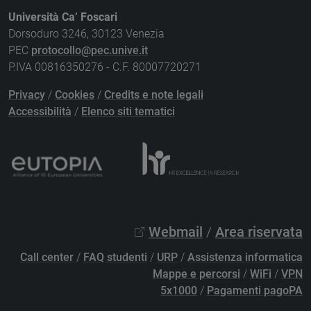
Università Ca’ Foscari
Dorsoduro 3246, 30123 Venezia
PEC
protocollo@pec.unive.it
P.IVA 00816350276 - C.F. 80007720271
Privacy
/
Cookies
/
Credits e note legali
Accessibilità
/
Elenco siti tematici
Webmail
/
Area riservata
Call center
/
FAQ studenti
/
URP
/
Assistenza informatica
Mappe e percorsi
/
WiFi
/
VPN
5x1000
/
Pagamenti pagoPA