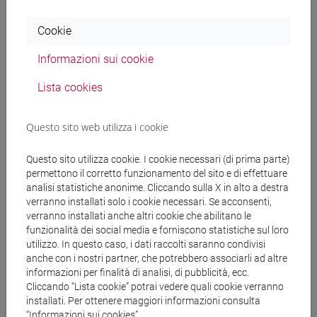
storia
[FTR3] LETTERE - Laurea
Cookie
percorso comune
[FTR5] STORIA - Laurea
Informazioni sui cookie
percorso comune
Lista cookies
Questo sito web utilizza i cookie
Mutua da
Questo sito utilizza cookie. I cookie necessari (di prima parte)
permettono il corretto funzionamento del sito e di effettuare
ENGLISH FOR HISTORY AND PHILOSOPHY
analisi statistiche anonime. Cliccando sulla X in alto a destra
[FT0130]
verranno installati solo i cookie necessari. Se acconsenti,
verranno installati anche altri cookie che abilitano le
funzionalità dei social media e forniscono statistiche sul loro
utilizzo. In questo caso, i dati raccolti saranno condivisi
anche con i nostri partner, che potrebbero associarli ad altre
Struttura generale dell'insegnamento
informazioni per finalità di analisi, di pubblicità, ecc.
Cliccando “Lista cookie” potrai vedere quali cookie verranno
LINGUA INGLESE
installati. Per ottenere maggiori informazioni consulta
ACADEMIC WRITING
“Informazioni sui cookies”.