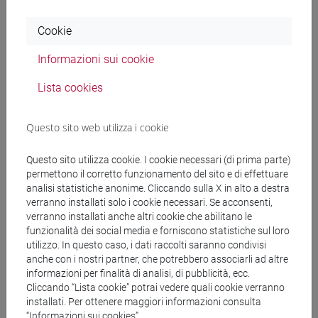
storia
[FTR3] LETTERE - Laurea
Cookie
percorso comune
[FTR5] STORIA - Laurea
Informazioni sui cookie
percorso comune
Lista cookies
Questo sito web utilizza i cookie
Mutua da
Questo sito utilizza cookie. I cookie necessari (di prima parte)
permettono il corretto funzionamento del sito e di effettuare
ENGLISH FOR HISTORY AND PHILOSOPHY
analisi statistiche anonime. Cliccando sulla X in alto a destra
[FT0130]
verranno installati solo i cookie necessari. Se acconsenti,
verranno installati anche altri cookie che abilitano le
funzionalità dei social media e forniscono statistiche sul loro
utilizzo. In questo caso, i dati raccolti saranno condivisi
anche con i nostri partner, che potrebbero associarli ad altre
Struttura generale dell'insegnamento
informazioni per finalità di analisi, di pubblicità, ecc.
Cliccando “Lista cookie” potrai vedere quali cookie verranno
LINGUA INGLESE
installati. Per ottenere maggiori informazioni consulta
ACADEMIC WRITING
“Informazioni sui cookies”.