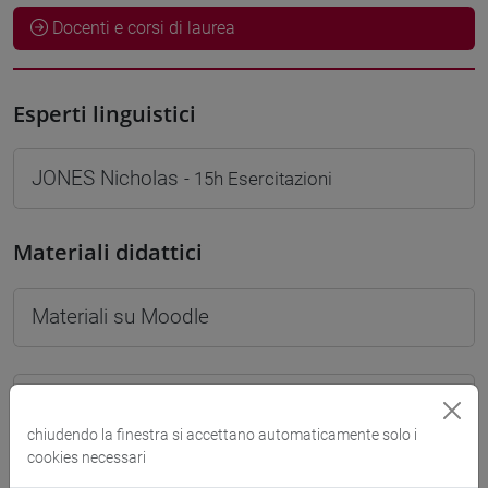
Docenti e corsi di laurea
Esperti linguistici
JONES Nicholas
- 15h Esercitazioni
Materiali didattici
Materiali su Moodle
Corsi di studio e percorsi
chiudendo la finestra si accettano automaticamente solo i
[FTR2] FILOSOFIA - Laurea
cookies necessari
filosofia
/
filosofia e scienze umane
/
filosofia e