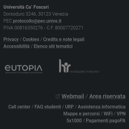
Università Ca’ Foscari
Dorsoduro 3246, 30123 Venezia
PEC
protocollo@pec.unive.it
P.IVA 00816350276 - C.F. 80007720271
Privacy
/
Cookies
/
Credits e note legali
Accessibilità
/
Elenco siti tematici
Webmail
/
Area riservata
Call center
/
FAQ studenti
/
URP
/
Assistenza informatica
Mappe e percorsi
/
WiFi
/
VPN
5x1000
/
Pagamenti pagoPA