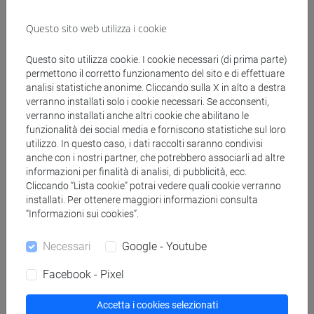
II° semestre a.a. 2025/2026
Questo sito web utilizza i cookie
Il ricevimento si terrà il
mercoledì alle 11.00
nello
spazio ricevimenti al
primo piano di San Sebastiano
,
Questo sito utilizza cookie. I cookie necessari (di prima parte)
solo in presenza e solo su appuntamento previa e-mail
permettono il corretto funzionamento del sito e di effettuare
analisi statistiche anonime. Cliccando sulla X in alto a destra
al docente.
verranno installati solo i cookie necessari. Se acconsenti,
verranno installati anche altri cookie che abilitano le
Si avvisano gli studenti di area Giappone interessati
funzionalità dei social media e forniscono statistiche sul loro
all'avvio o al riconoscimento di
stage all'estero o di attività
utilizzo. In questo caso, i dati raccolti saranno condivisi
sostitutive di tirocinio
che
l'intera procedura può avvenire
anche con i nostri partner, che potrebbero associarli ad altre
tramite e-mail
e si consiglia dunque di inviare i moduli
informazioni per finalità di analisi, di pubblicità, ecc.
reperibili nella propria area personale all'indirizzo del
Cliccando “Lista cookie” potrai vedere quali cookie verranno
installati. Per ottenere maggiori informazioni consulta
docente e di farlo tassativamente
PRIMA dell'inizio del
“Informazioni sui cookies”.
tirocinio
avendo premura di inserire all'inizio del nome del
file
COGNOME e MATRICOLA
. Per gli
stage curricolari in
Necessari
Google - Youtube
Italia
l'intera procedura si deve svolgere dalla propria area
riservata. Si prega quindi di prenotarsi per il ricevimento solo
Facebook - Pixel
in caso di necessità di chiarimenti o di un consulto.
Accetta i cookies selezionati