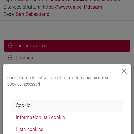
Sito web struttura:
https://www.unive.it/dsaam
Sede:
San Sebastiano
Comunicazioni
Didattica
Ricerca
chiudendo la finestra si accettano automaticamente solo i
Pubblicazioni
cookies necessari
CV
Cookie
Informazioni sui cookie
Ricevimento
Lista cookies