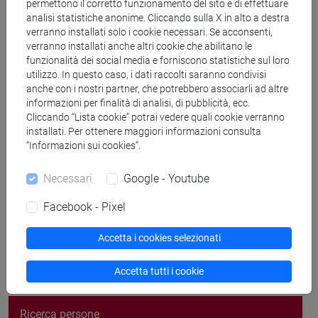
permettono il corretto funzionamento del sito e di effettuare
Informazioni generali
analisi statistiche anonime. Cliccando sulla X in alto a destra
verranno installati solo i cookie necessari. Se acconsenti,
verranno installati anche altri cookie che abilitano le
funzionalità dei social media e forniscono statistiche sul loro
Settore Scientifico Disciplinare (SSD) di
utilizzo. In questo caso, i dati raccolti saranno condivisi
anche con i nostri partner, che potrebbero associarli ad altre
afferenza
informazioni per finalità di analisi, di pubblicità, ecc.
Lingua e letteratura del Giappone, lingua e
Cliccando “Lista cookie” potrai vedere quali cookie verranno
letteratura della Corea [ASIA-01/G]
installati. Per ottenere maggiori informazioni consulta
“Informazioni sui cookies”.
Aree geografiche in cui si applica
Necessari
Google - Youtube
prevalentemente l'esperienza di ricerca
Internazionale: Estremo Oriente
Facebook - Pixel
Accetta i cookies selezionati
Accetta tutti i cookie
Cerca nel sito
Ricerca persone