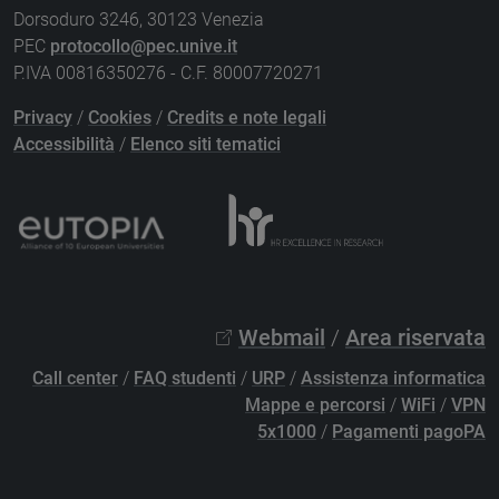
Dorsoduro 3246, 30123 Venezia
PEC
protocollo@pec.unive.it
P.IVA 00816350276 - C.F. 80007720271
Privacy
/
Cookies
/
Credits e note legali
Accessibilità
/
Elenco siti tematici
Webmail
/
Area riservata
Call center
/
FAQ studenti
/
URP
/
Assistenza informatica
Mappe e percorsi
/
WiFi
/
VPN
5x1000
/
Pagamenti pagoPA