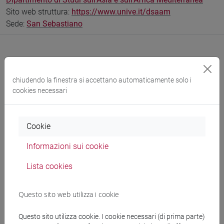
Sito web struttura:
https://www.unive.it/dsaam
Sede:
San Sebastiano
Comunicazioni
chiudendo la finestra si accettano automaticamente solo i
cookies necessari
Didattica
Ricerca
Cookie
Pubblicazioni
Informazioni sui cookie
CV
Lista cookies
Questo sito web utilizza i cookie
Attività e competenze di ricerca
Questo sito utilizza cookie. I cookie necessari (di prima parte)