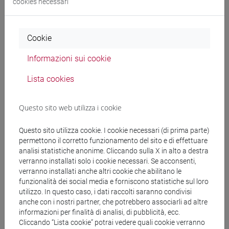
cookies necessari
MEDIAZIONE LINGUISTICA E
CULTURALE [LTR5]
Laurea
Cookie
AVVIAMENTO ALLA TRADUZIONE
Informazioni sui cookie
EDITORIALE, SETTORIALE INGLESE
Lista cookies
(6 cfu) [LT5290]
LINGUA E TRADUZIONE INGLESE 1
Questo sito web utilizza i cookie
MOD. 1 (6 su 12 cfu) [LT511P]
Questo sito utilizza cookie. I cookie necessari (di prima parte)
permettono il corretto funzionamento del sito e di effettuare
analisi statistiche anonime. Cliccando sulla X in alto a destra
verranno installati solo i cookie necessari. Se acconsenti,
TRADUZIONE E INTERPRETAZIONE
verranno installati anche altri cookie che abilitano le
[LMR70]
Laurea magistrale (DM270)
funzionalità dei social media e forniscono statistiche sul loro
utilizzo. In questo caso, i dati raccolti saranno condivisi
anche con i nostri partner, che potrebbero associarli ad altre
TRADUZIONE SPECIALIZZATA PER
informazioni per finalità di analisi, di pubblicità, ecc.
IL TURISMO, ACCESSIBILITÁ E
Cliccando “Lista cookie” potrai vedere quali cookie verranno