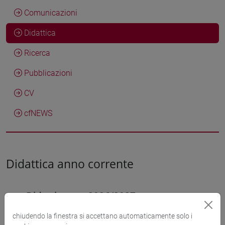
Comunicazioni
Didattica
Ricerca
Pubblicazioni
CV
cfNEWS
Didattica anno corrente
Didattica a.a. 2026/2027
chiudendo la finestra si accettano automaticamente solo i