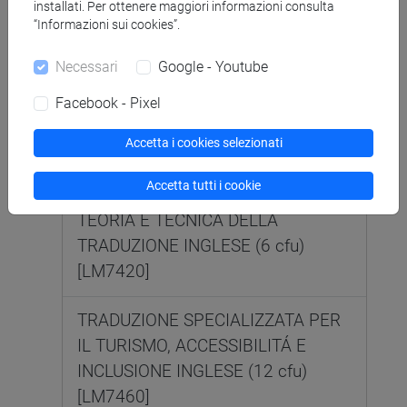
INCLUSIONE INGLESE (12 cfu)
installati. Per ottenere maggiori informazioni consulta
“Informazioni sui cookies”.
[LM7460]
Necessari
Google - Youtube
Facebook - Pixel
TRADUZIONE SPECIALISTICA,
MULTIMEDIALE E PER
Accetta i cookies selezionati
L’ACCESSIBILITÀ [LMR75]
Laurea
magistrale (DM270)
Accetta tutti i cookie
TEORIA E TECNICA DELLA
TRADUZIONE INGLESE (6 cfu)
[LM7420]
TRADUZIONE SPECIALIZZATA PER
IL TURISMO, ACCESSIBILITÁ E
INCLUSIONE INGLESE (12 cfu)
[LM7460]