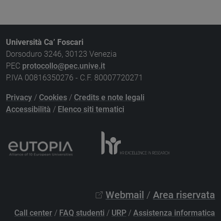
Università Ca’ Foscari
Dorsoduro 3246, 30123 Venezia
PEC
protocollo@pec.unive.it
P.IVA 00816350276 - C.F. 80007720271
Privacy
/
Cookies
/
Credits e note legali
Accessibilità
/
Elenco siti tematici
Webmail
/
Area riservata
Call center
/
FAQ studenti
/
URP
/
Assistenza informatica