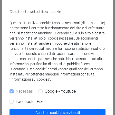
madrelingua)
francese
(scritto: avanzato parlato: avanzato)
Questo sito web utilizza i cookie
inglese
(scritto: avanzato parlato: avanzato)
Questo sito utilizza cookie. I cookie necessari (di prima parte)
Partecipazione a comitati editoriali di
permettono il corretto funzionamento del sito e di effettuare
riviste/collane scientifiche
analisi statistiche anonime. Cliccando sulla X in alto a destra
verranno installati solo i cookie necessari. Se acconsenti,
Co-direttore della rivista "Venezia Arti" (e-ISSN
verranno installati anche altri cookie che abilitano le
2385-2720)
funzionalità dei social media e forniscono statistiche sul loro
Membro del comitato editoriale della rivista
utilizzo. In questo caso, i dati raccolti saranno condivisi
"Eikón/Imago" (ISSN: 2254-8718)
anche con i nostri partner, che potrebbero associarli ad altre
Membro del comitato editoriale della rivista
informazioni per finalità di analisi, di pubblicità, ecc.
Cliccando “Lista cookie” potrai vedere quali cookie verranno
"Cahiers Archéologiques. Fin de l'antiquité et
installati. Per ottenere maggiori informazioni consulta
Moyen âge" (ISSN: 0068-4945)
“Informazioni sui cookies”.
Membro del comitato scientifico della rivista
"Ricche Minere" (ISSN: 2284-1717)
Necessari
Google - Youtube
Membro del comitato scientifico della collana
"SACRO/SANTO", Nuova Serie (E228431,
Facebook - Pixel
editore: Viella).
Accetta i cookies selezionati