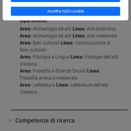
Accetta tutti i cookie
Principali aree e linee di ricerca del
Dipartimento
Area:
Archeologia ed arti
Linea:
Arte bizantina
Area:
Archeologia ed arti
Linea:
Arte medievale
Area:
Beni culturali
Linea:
Valorizzazione di
beni culturali
Area:
Filologia e Lingua
Linea:
Filologie dell'età
classica
Area:
Filosofia e Scienze Sociali
Linea:
Filosofia antica e medievale
Area:
Letteratura
Linea:
Letterature dell'età
classica
Competenze di ricerca