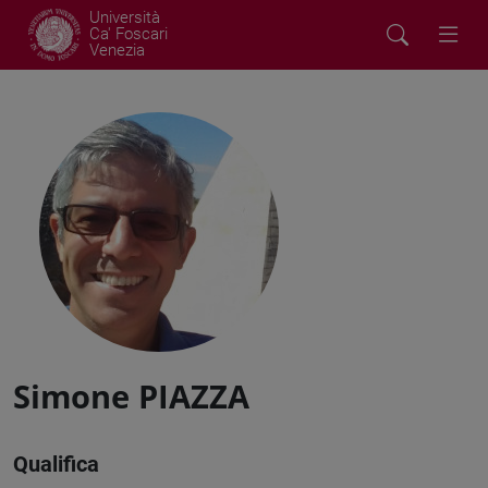
Università
Ca' Foscari
Venezia
Simone PIAZZA
Qualifica