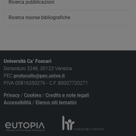
Ricerca pubblicazioni
Ricerca risorse bibliografiche
Università Ca’ Foscari
Dorsoduro 3246, 30123 Venezia
PEC
protocollo@pec.unive.it
P.IVA 00816350276 - C.F. 80007720271
Privacy
/
Cookies
/
Credits e note legali
Accessibilità
/
Elenco siti tematici