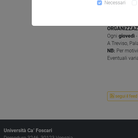
Necessari
A Venezia, S
NB:
Per motivi
Eventuali vari
ORGANIZZAZI
Ogni
giovedì
-
A Treviso, Pa
NB:
Per motivi
Eventuali vari
segui il feed
Università Ca’ Foscari
Dorsoduro 3246, 30123 Venezia