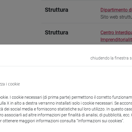
Struttura
Dipartimento 
Sito web strutt
Struttura
Centro Interdip
Imprenditoriali
Sito web strutt
chiudendo la finestra 
zioni
Didattica
Ricerca
Pubblicazioni
zza i cookie
ookie. I cookie necessari (di prima parte) permettono il corretto funzionamen
la X in alto a destra verranno installati solo i cookie necessari. Se accons
mento
tà dei social media e forniscono statistiche sul loro utilizzo. In questo cas
o associarli ad altre informazioni per finalità di analisi, di pubblicità, ecc
er ottenere maggiori informazioni consulta “Informazioni sui cookies”.
GESTIONE DELLE IMPRESE
dì
- nelle settimane di lezioni -
dalle ore 15.30
(prima dell’inizio 