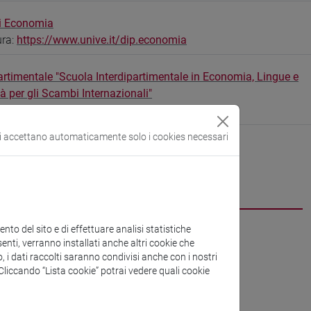
di Economia
ura:
https://www.unive.it/dip.economia
artimentale "Scuola Interdipartimentale in Economia, Lingue e
tà per gli Scambi Internazionali"
ura:
https://www.unive.it/selisi
si accettano automaticamente solo i cookies necessari
CV
to del sito e di effettuare analisi statistiche
enti, verranno installati anche altri cookie che
o, i dati raccolti saranno condivisi anche con i nostri
. Cliccando “Lista cookie” potrai vedere quali cookie
della lezione)