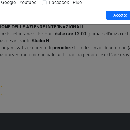
Google - Youtube
Facebook - Pixel
an Giobbe
stanza 13A
, piano terra plesso C.
 organizzativi, si prega di
prenotare
tramite: l’invio di una mail 
Accetta i
azioni verranno comunicate sulla pagina personale nell’area «avv
ONE DELLE AZIENDE INTERNAZIONALI
 nelle settimane di lezioni -
dalle ore 12.00
(prima dell’inizio del
lazzo San Paolo
Studio H
.
 organizzativi, si prega di
prenotare
tramite: l’invio di una mail 
azioni verranno comunicate sulla pagina personale nell’area «avv