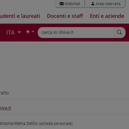
Webmail
Area riservata
udenti e laureati
Docenti e staff
Enti e aziende
ITA
ratto
ive.it
ersone/elena.bellio
(scheda personale)