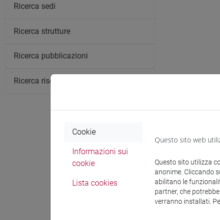
Ricerca sedi
Ricerca strutture
Ricerca pubblicazioni
Ricerca risorse bibliografiche
Comunica
Cookie
Questo sito web utili
Informazioni sui
Questo sito utilizza c
cookie
anonime. Cliccando sul
Ricevi
abilitano le funzionali
Lista cookies
partner, che potrebber
verranno installati. P
ECONOMIA E 
Ogni
mercole