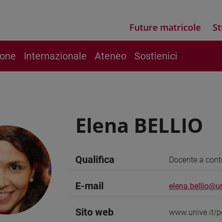
Future matricole
St
ione
Internazionale
Ateneo
Sostienici
Elena BELLIO
Qualifica
Docente a cont
E-mail
elena.bellio@un
Sito web
www.unive.it/p