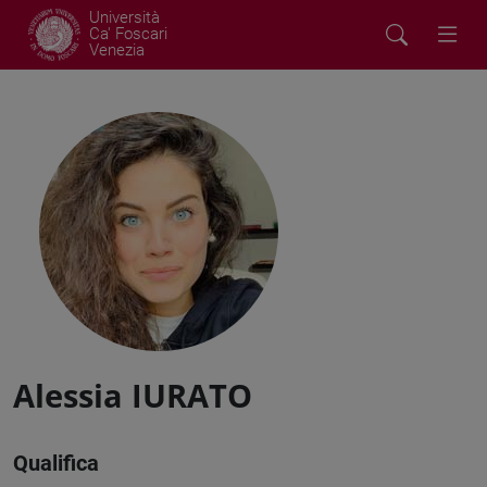
Università
Ca' Foscari
Venezia
Alessia IURATO
Qualifica