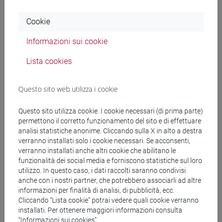
focus VdeO clefts by L1 Italian learners: Evidence from
Cookie
production and experimental data
in CHINESE AS A SECOND
LANGUAGE RESEARCH, vol. 16 (ISSN 2193-2263)
Informazioni sui cookie
In corso di stampa, Articolo su rivista -
Scheda ARCA:
10278/5119547
Lista cookies
Questo sito web utilizza i cookie
Alessia Iurato
The acquisition of Chinese shì...de proper
clefts by L1 Italian learners: A corpus-based approach
in
Questo sito utilizza cookie. I cookie necessari (di prima parte)
Global Chinese, vol. 12, pp. 111-139 (ISSN 2199-4374)
permettono il corretto funzionamento del sito e di effettuare
-
URL correlato
2026, Articolo su rivista -
Scheda
analisi statistiche anonime. Cliccando sulla X in alto a destra
ARCA: 10278/5114415
verranno installati solo i cookie necessari. Se acconsenti,
verranno installati anche altri cookie che abilitano le
funzionalità dei social media e forniscono statistiche sul loro
utilizzo. In questo caso, i dati raccolti saranno condivisi
Alessia Iurato
Design and collection of the Bimodal Italian
anche con i nostri partner, che potrebbero associarli ad altre
Learner Corpus of Chinese (BILCC)
in Katherine Ackerley, Erik
informazioni per finalità di analisi, di pubblicità, ecc.
Castello, Continuing Learner Corpus Research: Challenges
Cliccando “Lista cookie” potrai vedere quali cookie verranno
and Opportunities, Louvain, Presses Universitaires de
installati. Per ottenere maggiori informazioni consulta
Louvain, pp. 21-54
“Informazioni sui cookies”.