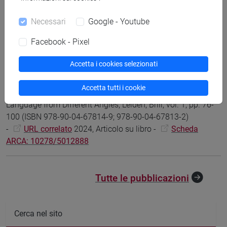
-
URL correlato
2024, Articolo su libro -
Scheda
Necessari
Google - Youtube
ARCA: 10278/5033540
Facebook - Pixel
Alessia Iurato
Exploring the pragmalinguistic knowledge of
Accetta i cookies selezionati
the 是 shì...的 de cleft construction in L1 Italian learners’ L2
Chinese: Triangulation of corpus and experimental data
in
Accetta tutti i cookie
Istvan Kecskes; Hang Zhang, Chinese as a Second
Language from Different Angles, Leiden, Brill, vol. 1, pp. 76-
100 (ISBN 978-90-04-67814-9; 978-90-04-67813-2)
-
URL correlato
2024, Articolo su libro -
Scheda
ARCA: 10278/5012888
Tutte le pubblicazioni
Cerca nel sito