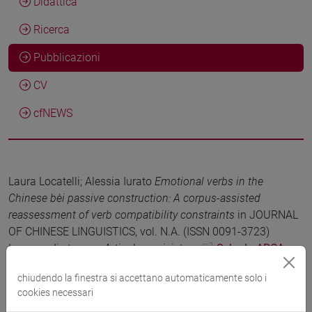
Didattica
Ricerca
Pubblicazioni
CV
cfNEWS
Laura Locatelli; Alessia Iurato
Emotional verbs in the
Chinese bèi passive construction: A corpus-assisted
reassessment of verb compatibility constraints
in JOURNAL
OF CHINESE LINGUISTICS, vol. N.A. (ISSN 0091-3723)
In corso di stampa, Articolo su rivista -
Scheda ARCA:
10278/5118689
chiudendo la finestra si accettano automaticamente solo i
cookies necessari
Alessia Iurato
Investigating the acquisition of Chinese object