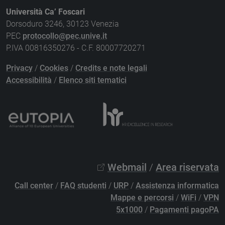
Università Ca’ Foscari
Dorsoduro 3246, 30123 Venezia
PEC
protocollo@pec.unive.it
P.IVA 00816350276 - C.F. 80007720271
Privacy
/
Cookies
/
Credits e note legali
Accessibilità
/
Elenco siti tematici
Webmail
/
Area riservata
Call center
/
FAQ studenti
/
URP
/
Assistenza informatica
Mappe e percorsi
/
WiFi
/
VPN
5x1000
/
Pagamenti pagoPA