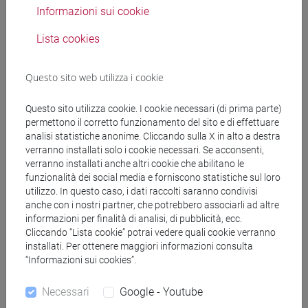
Informazioni sui cookie
CV
Lista cookies
cfNEWS
Questo sito web utilizza i cookie
Questo sito utilizza cookie. I cookie necessari (di prima parte)
permettono il corretto funzionamento del sito e di effettuare
14/11/2022
Ca' Foscari alla COP27 insieme ai leader
analisi statistiche anonime. Cliccando sulla X in alto a destra
verranno installati solo i cookie necessari. Se acconsenti,
internazionali
verranno installati anche altri cookie che abilitano le
funzionalità dei social media e forniscono statistiche sul loro
12/07/2021
utilizzo. In questo caso, i dati raccolti saranno condivisi
Venice G20 #3: climate and finance
anche con i nostri partner, che potrebbero associarli ad altre
informazioni per finalità di analisi, di pubblicità, ecc.
Cliccando “Lista cookie” potrai vedere quali cookie verranno
11/07/2021
installati. Per ottenere maggiori informazioni consulta
Focus G20 #3: clima e finanza
“Informazioni sui cookies”.
09/07/2021
Necessari
Google - Youtube
Focus G20 #2: ranking di sostenibilità e