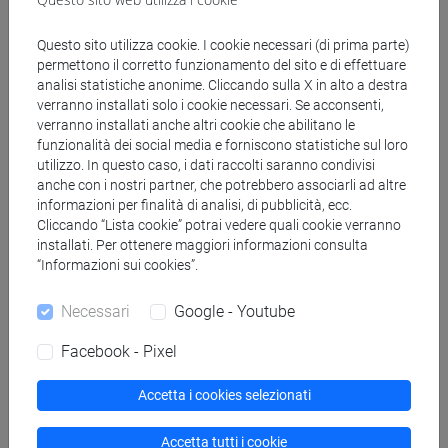
Aree geografiche in cui si applica
prevalentemente l'esperienza di ricerca
Questo sito utilizza cookie. I cookie necessari (di prima parte)
Internazionale: Europa
permettono il corretto funzionamento del sito e di effettuare
analisi statistiche anonime. Cliccando sulla X in alto a destra
verranno installati solo i cookie necessari. Se acconsenti,
Lingue conosciute
verranno installati anche altri cookie che abilitano le
Italiano
(scritto: madrelingua parlato:
funzionalità dei social media e forniscono statistiche sul loro
utilizzo. In questo caso, i dati raccolti saranno condivisi
madrelingua)
anche con i nostri partner, che potrebbero associarli ad altre
Francese
(scritto: avanzato parlato: avanzato)
informazioni per finalità di analisi, di pubblicità, ecc.
Inglese
(scritto: avanzato parlato: avanzato)
Cliccando “Lista cookie” potrai vedere quali cookie verranno
Spagnolo
(scritto: base parlato: base)
installati. Per ottenere maggiori informazioni consulta
“Informazioni sui cookies”.
Partecipazione a comitati editoriali di
Necessari
Google - Youtube
riviste/collane scientifiche
Archivio Storico per le Province Napoletane
Facebook - Pixel
Accetta i cookies selezionati
Competenze di ricerca
Accetta tutti i cookie