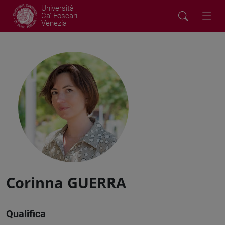
Università
Ca' Foscari
Venezia
Corinna GUERRA
Qualifica