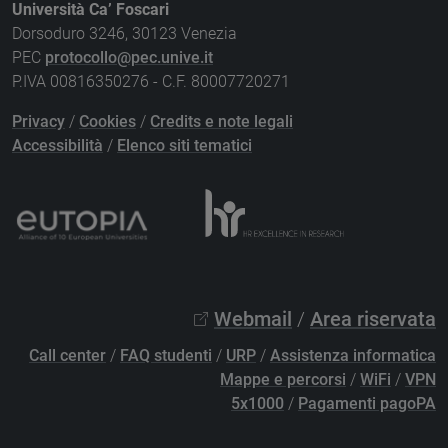
Università Ca’ Foscari
Dorsoduro 3246, 30123 Venezia
PEC
protocollo@pec.unive.it
P.IVA 00816350276 - C.F. 80007720271
Privacy
/
Cookies
/
Credits e note legali
Accessibilità
/
Elenco siti tematici
Webmail
/
Area riservata
Call center
/
FAQ studenti
/
URP
/
Assistenza informatica
Mappe e percorsi
/
WiFi
/
VPN
5x1000
/
Pagamenti pagoPA