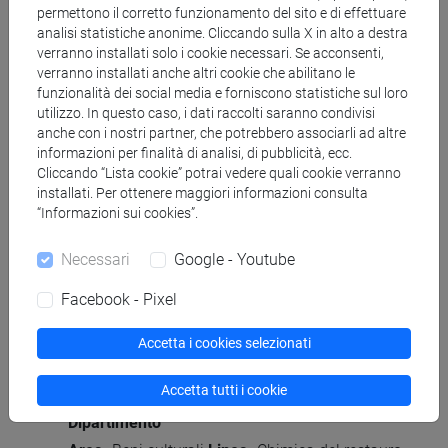
Settore Scientifico Disciplinare (SSD) di
permettono il corretto funzionamento del sito e di effettuare
analisi statistiche anonime. Cliccando sulla X in alto a destra
afferenza
verranno installati solo i cookie necessari. Se acconsenti,
Chimica dell'ambiente e dei beni culturali
verranno installati anche altri cookie che abilitano le
[CHEM-01/B]
funzionalità dei social media e forniscono statistiche sul loro
utilizzo. In questo caso, i dati raccolti saranno condivisi
anche con i nostri partner, che potrebbero associarli ad altre
Aree geografiche in cui si applica
informazioni per finalità di analisi, di pubblicità, ecc.
prevalentemente l'esperienza di ricerca
Cliccando “Lista cookie” potrai vedere quali cookie verranno
Internazionale: Europa
installati. Per ottenere maggiori informazioni consulta
“Informazioni sui cookies”.
Lingue conosciute
Necessari
Google - Youtube
Inglese
(scritto: intermedio parlato: intermedio)
Francese
(scritto: base parlato: base)
Facebook - Pixel
italiano
(scritto: madrelingua parlato:
Accetta i cookies selezionati
madrelingua)
Accetta tutti i cookie
Principali aree e linee di ricerca del
Dipartimento