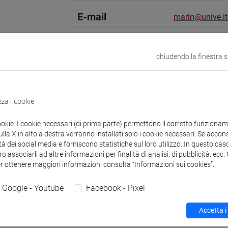
E-mail
marin@unive.it
SSD
Sistemi di elab
chiudendo la finestra 
Sito web
www.unive.it/
Struttura
Dipartimento di
zza i cookie
Sito web strutt
Sede:
Campus sc
ookie. I cookie necessari (di prima parte) permettono il corretto funzionamen
Stanza: studio 
la X in alto a destra verranno installati solo i cookie necessari. Se accons
tà dei social media e forniscono statistiche sul loro utilizzo. In questo cas
o associarli ad altre informazioni per finalità di analisi, di pubblicità, ecc
Research Institute
Research Instit
er ottenere maggiori informazioni consulta “Informazioni sui cookies”.
Google - Youtube
Facebook - Pixel
Accetta i
zioni
Didattica
Ricerca
Pubblicazioni