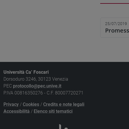
25/07/2019
Promesse
Università Ca’ Foscari
Dorsoduro 3246, 30123 Venezia
PEC
protocollo@pec.unive.it
P.IVA 00816350276 - C.F. 80007720271
Privacy
/
Cookies
/
Credits e note legali
Accessibilità
/
Elenco siti tematici