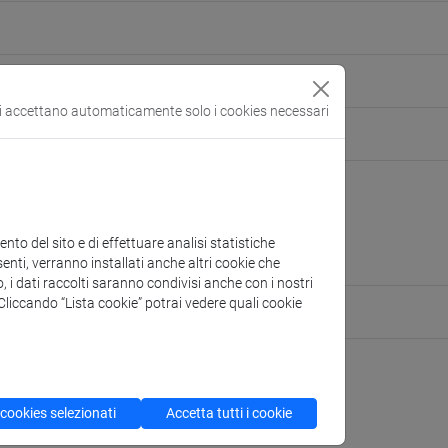
orazione delle informazioni [IINF-05/A]
si accettano automaticamente solo i cookies necessari
persone/marin
(scheda personale)
 Scienze Ambientali, Informatica e Statistica
ura:
https://www.unive.it/dais
ientifico via Torino
to del sito e di effettuare analisi statistiche
Z.B07 (edificio Zeta B)
enti, verranno installati anche altri cookie che
o, i dati raccolti saranno condivisi anche con i nostri
. Cliccando “Lista cookie” potrai vedere quali cookie
ute for Complexity
 cookies selezionati
Accetta tutti i cookie
CV
cfNEWS