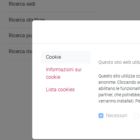
Ricerca sedi
Ricerca strutture
Ricerca pubblicazioni
Ricerca risorse bibliografiche
Cookie
Questo sito web utili
Informazioni sui
Questo sito utilizza c
cookie
anonime. Cliccando sul
abilitano le funzionali
Lista cookies
partner, che potrebber
verranno installati. P
Necessari
Comunica