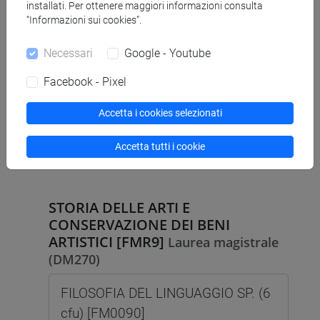
FILOSOFIA DEL LINGUAGGIO I SP.
installati. Per ottenere maggiori informazioni consulta
“Informazioni sui cookies”.
(6 su 12 cfu) [FM0396]
Necessari
Google - Youtube
Facebook - Pixel
STORIA [FTR5]
Laurea
Accetta i cookies selezionati
FILOSOFIA DEL LINGUAGGIO I (6 su
12 cfu) [FT0080]
Accetta tutti i cookie
STORIA DELLE ARTI E
CONSERVAZIONE DEI BENI
ARTISTICI [FMR9]
Laurea magistrale
(DM270)
FILOSOFIA DEL LINGUAGGIO SP. (6
cfu) [FM0090]