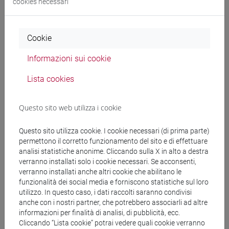
12 cfu) [FT0080]
cookies necessari
FILOSOFIA DELLA
Cookie
COMUNICAZIONE (6 cfu) [FT0518]
Informazioni sui cookie
Lista cookies
PHILOSOPHY, INTERNATIONAL
AND ECONOMIC STUDIES [LTR6]
Questo sito web utilizza i cookie
Laurea
Questo sito utilizza cookie. I cookie necessari (di prima parte)
PRAGMATICS OF LANGUAGE AND
permettono il corretto funzionamento del sito e di effettuare
analisi statistiche anonime. Cliccando sulla X in alto a destra
COMMUNICATION (6 cfu) [LT9058]
verranno installati solo i cookie necessari. Se acconsenti,
verranno installati anche altri cookie che abilitano le
funzionalità dei social media e forniscono statistiche sul loro
utilizzo. In questo caso, i dati raccolti saranno condivisi
SCIENZE FILOSOFICHE [FMR61]
anche con i nostri partner, che potrebbero associarli ad altre
Laurea magistrale (DM270)
informazioni per finalità di analisi, di pubblicità, ecc.
Cliccando “Lista cookie” potrai vedere quali cookie verranno