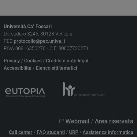
Università Ca’ Foscari
Dorsoduro 3246, 30123 Venezia
PEC
protocollo@pec.unive.it
P.IVA 00816350276 - C.F. 80007720271
Privacy
/
Cookies
/
Credits e note legali
Accessibilità
/
Elenco siti tematici
Webmail
/
Area riservata
Call center
/
FAQ studenti
/
URP
/
Assistenza informatica