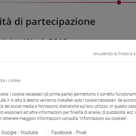
tà di partecipazione
raining Week 2019
chiudendo la finestra 
 University Staff Training Week avrà luogo
dal 3 al 7 giugno 20
rtecipanti. Tema della settimana:
HR Management
.
zza i cookie
i sarà richiesto di presentare la propria università di provenienza
ookie. I cookie necessari (di prima parte) permettono il corretto funzionamen
 condividere esempi di buone pratiche nell'ambito della tematica
la X in alto a destra verranno installati solo i cookie necessari. Se accons
tà dei social media e forniscono statistiche sul loro utilizzo. In questo cas
o associarli ad altre informazioni per finalità di analisi, di pubblicità, ecc
er ottenere maggiori informazioni consulta “Informazioni sui cookies”.
Google - Youtube
Facebook - Pixel