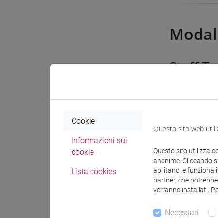
Modali
Staff T
La Ca' Foscari
ammessi 15 pa
Cookie
Questo sito web utili
Informazioni sui
Ai partecipant
Questo sito utilizza c
cookie
l'obiettivo di
anonime. Cliccando sul
abilitano le funzionali
Lista cookies
partner, che potrebber
verranno installati. P
Necessari