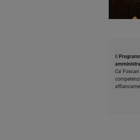
Il
Programm
amministra
Ca' Foscari 
competenze,
affiancamen