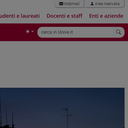
Webmail
Area riservata
udenti e laureati
Docenti e staff
Enti e aziende