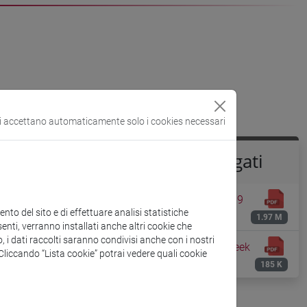
si accettano automaticamente solo i cookies necessari
19
e saranno
Documenti allegati
, con
Flyer Staff Training Week 2019
to del sito e di effettuare analisi statistiche
 proposta.
[ENG]
1.97 M
enti, verranno installati anche altri cookie che
o, i dati raccolti saranno condivisi anche con i nostri
Programma Staff Training Week
. Cliccando “Lista cookie” potrai vedere quali cookie
2019 [ENG]
185 K