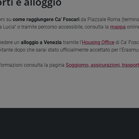
rti e alloggio
oni su
come raggiungere Ca' Foscari
da Piazzale Roma (terminal 
 Lucia" o tramite percorso accessibile, consulta la
mappa
onlin
hiedere un
alloggio a Venezia
tramite l'
Housing Office
di Ca' Fosca
spitante dopo che sarai stato ufficialmente accettato per l’Erasmu
informazioni consulta la pagina
Soggiorno, assicurazioni, trasport