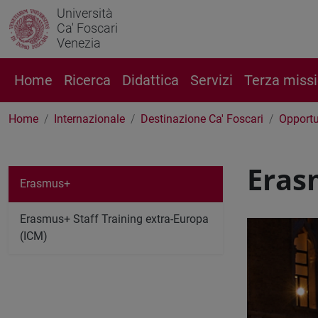
Università
Ca' Foscari
Venezia
Home
Ricerca
Didattica
Servizi
Terza miss
Home
Internazionale
Destinazione Ca' Foscari
Opportu
Eras
Erasmus+
Erasmus+ Staff Training extra-Europa
(ICM)