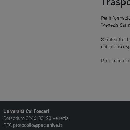
Traspo
Per informazi
"Venezia Santa
Se intendi ric
dall'ufficio o
Per ulteriori 
Università Ca’ Foscari
Dorsoduro 3246, 30123 Venezia
PEC
protocollo@pec.unive.it