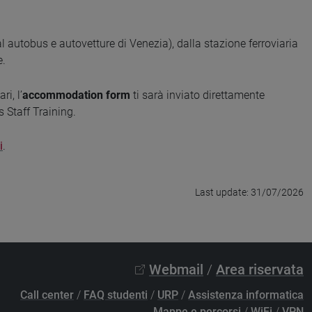
autobus e autovetture di Venezia), dalla stazione ferroviaria
e.
ri, l’
accommodation form
ti sarà inviato direttamente
s Staff Training.
i
.
Last update: 31/07/2026
Webmail
/
Area riservata
Call center
/
FAQ studenti
/
URP
/
Assistenza informatica
Mappe e percorsi
/
WiFi
/
VPN