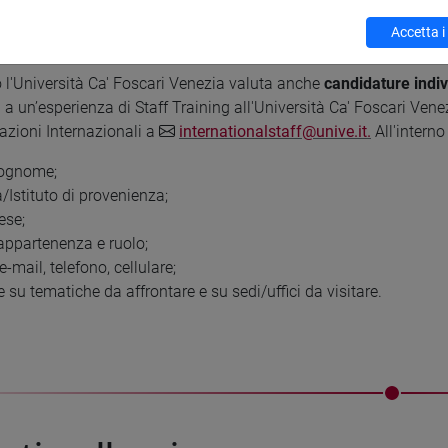
ture individuali
Accetta i
 l'Università Ca' Foscari Venezia valuta anche
candidature indiv
 a un’esperienza di Staff Training all'Università Ca' Foscari Venez
lazioni Internazionali a
internationalstaff@unive.it.
All'interno
ognome;
/Istituto di provenienza;
ese;
 appartenenza e ruolo;
 e-mail, telefono, cellulare;
 su tematiche da affrontare e su sedi/uffici da visitare.