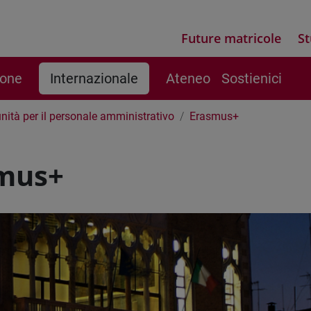
Future matricole
St
ione
Internazionale
Ateneo
Sostienici
nità per il personale amministrativo
Erasmus+
mus+