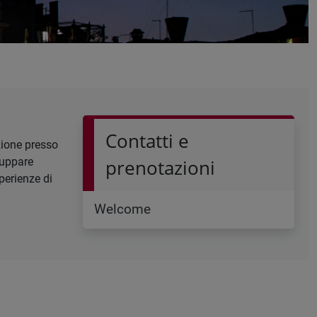
Contatti e
zione presso
iluppare
prenotazioni
perienze di
Welcome