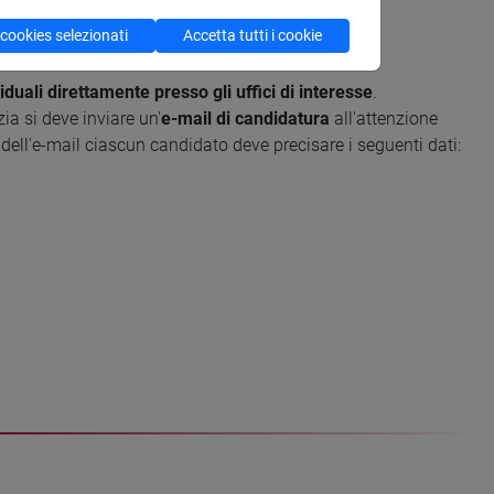
 cookies selezionati
Accetta tutti i cookie
iduali direttamente presso gli uffici di interesse
.
ia si deve inviare un'
e-mail di candidatura
all'attenzione
 dell'e-mail ciascun candidato deve precisare i seguenti dati: