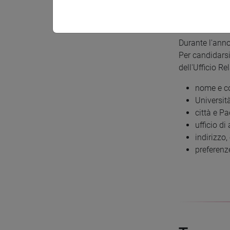
Candida
Durante l'anno
Per candidarsi
dell'Ufficio Re
nome e c
Università
città e Pa
ufficio di
indirizzo,
preferenze