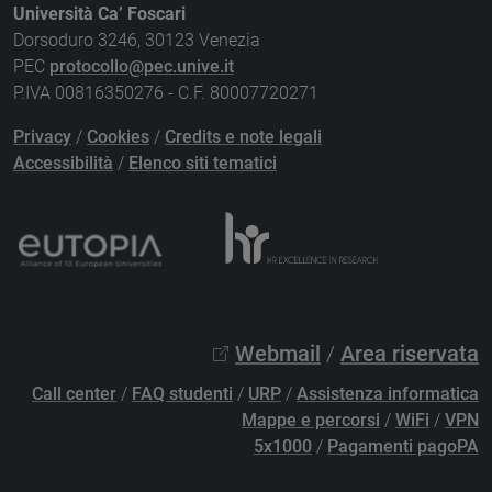
Università Ca’ Foscari
Dorsoduro 3246, 30123 Venezia
PEC
protocollo@pec.unive.it
P.IVA 00816350276 - C.F. 80007720271
Privacy
/
Cookies
/
Credits e note legali
Accessibilità
/
Elenco siti tematici
Webmail
/
Area riservata
Call center
/
FAQ studenti
/
URP
/
Assistenza informatica
Mappe e percorsi
/
WiFi
/
VPN
5x1000
/
Pagamenti pagoPA