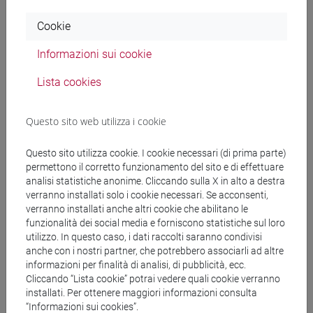
Cookie
Dimensione internazionale del
progetto
Informazioni sui cookie
Lista cookies
Il progetto Future Farming ha una dimensione
internazionale, come confermato dall’interesse già espresso
Questo sito web utilizza i cookie
dalla giapponese Mitsui & Co., una società di trading e
investimento globale, dall’Istituto IBISBA di Tolosa e dalla
Questo sito utilizza cookie. I cookie necessari (di prima parte)
statunitense SynBioBeta. Altri attori industriali sono
permettono il corretto funzionamento del sito e di effettuare
interessati a commissionare in futuro alla struttura attività
analisi statistiche anonime. Cliccando sulla X in alto a destra
di sviluppo e ricerca in molteplici settori quali le
verranno installati solo i cookie necessari. Se acconsenti,
biotecnologie e la bioindustria: tra loro Kbio, Officianae Bio,
verranno installati anche altri cookie che abilitano le
Zoppas Industries, Labomar, Hello Tomorrow, Gruppo Abbi,
funzionalità dei social media e forniscono statistiche sul loro
utilizzo. In questo caso, i dati raccolti saranno condivisi
Vivai Cooperativi Rauscedo e Signify, con Cisco e Dell
anche con i nostri partner, che potrebbero associarli ad altre
Technologies come aziende tech.
informazioni per finalità di analisi, di pubblicità, ecc.
Cliccando “Lista cookie” potrai vedere quali cookie verranno
installati. Per ottenere maggiori informazioni consulta
“Informazioni sui cookies”.