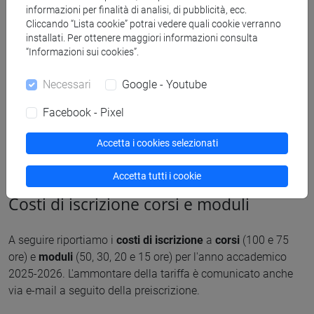
U-Gov CLA - Guida all'area corsi
informazioni per finalità di analisi, di pubblicità, ecc.
3.43 M
Cliccando “Lista cookie” potrai vedere quali cookie verranno
installati. Per ottenere maggiori informazioni consulta
“Informazioni sui cookies”.
Necessari
Google - Youtube
Facebook - Pixel
Accetta i cookies selezionati
Tariffe
Accetta tutti i cookie
Costi di iscrizione corsi e moduli
A seguire riportiamo i
costi di iscrizione
a
corsi
(100 e 75
ore) e
moduli
(50, 30, 20 e 15 ore) per l'anno accademico
2025-2026. L'ammontare della tariffa è comunicato anche
via e-mail a seguito della preiscrizione.