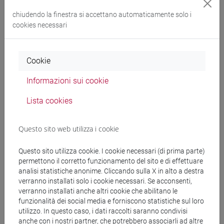
clicca su "procedi con la prenotazione"
chiudendo la finestra si accettano automaticamente solo i
clicca su "conferma la tua prenotazione"
cookies necessari
segui le istruzioni e procedi al pagamento su
PagoPa
sei iscritto al corso
Cookie
Richiesta di rimborso
357 K
Informazioni sui cookie
Richiesta di rimborso [ENG]
Lista cookies
288 K
Questo sito web utilizza i cookie
Questo sito utilizza cookie. I cookie necessari (di prima parte)
permettono il corretto funzionamento del sito e di effettuare
analisi statistiche anonime. Cliccando sulla X in alto a destra
verranno installati solo i cookie necessari. Se acconsenti,
Scopri le linee guida del nuovo gestionale
verranno installati anche altri cookie che abilitano le
funzionalità dei social media e forniscono statistiche sul loro
U-Gov CLA
utilizzo. In questo caso, i dati raccolti saranno condivisi
anche con i nostri partner, che potrebbero associarli ad altre