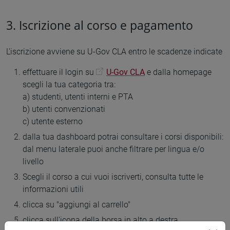
3. Iscrizione al corso e pagamento
L'iscrizione avviene su U-Gov CLA entro le scadenze indicate
effettuare il login su
U-Gov CLA
e dalla homepage
scegli la tua categoria tra:
a) studenti, utenti interni e PTA
b) utenti convenzionati
c) utente esterno
dalla tua dashboard potrai consultare i corsi disponibili:
dal menu laterale puoi anche filtrare per lingua e/o
livello
Scegli il corso a cui vuoi iscriverti, consulta tutte le
informazioni utili
clicca su "aggiungi al carrello"
clicca sull'icona della borsa in alto a destra