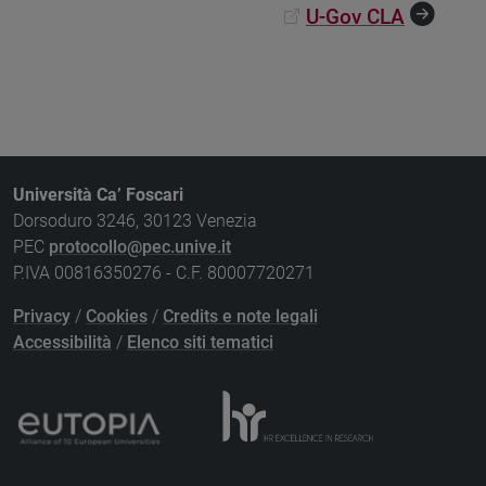
U-Gov CLA
Università Ca’ Foscari
Dorsoduro 3246, 30123 Venezia
PEC
protocollo@pec.unive.it
P.IVA 00816350276 - C.F. 80007720271
Privacy
/
Cookies
/
Credits e note legali
Accessibilità
/
Elenco siti tematici