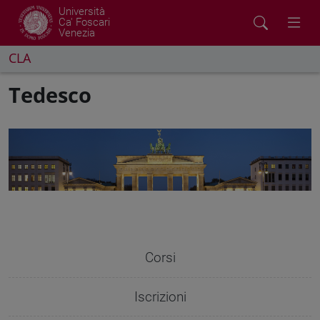
Università
Ca' Foscari
Venezia
CLA
Tedesco
Corsi
Iscrizioni