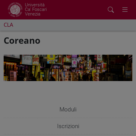
Università
Ca' Foscari
Venezia
CLA
Coreano
Moduli
Iscrizioni