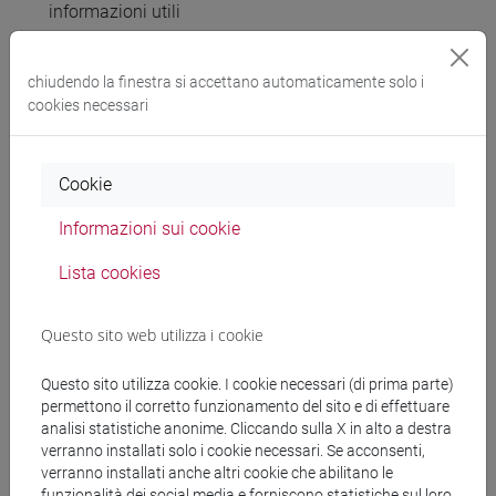
informazioni utili
clicca su "aggiungi al carrello"
clicca sull'icona della borsa in alto a destra
chiudendo la finestra si accettano automaticamente solo i
cookies necessari
clicca su "procedi con la prenotazione"
clicca su "conferma la tua prenotazione"
segui le istruzioni e procedi al pagamento su
PagoPa
Cookie
sei iscritto al corso
Informazioni sui cookie
Richiesta di rimborso
357 K
Lista cookies
Richiesta di rimborso [ENG]
288 K
Questo sito web utilizza i cookie
Questo sito utilizza cookie. I cookie necessari (di prima parte)
permettono il corretto funzionamento del sito e di effettuare
analisi statistiche anonime. Cliccando sulla X in alto a destra
verranno installati solo i cookie necessari. Se acconsenti,
verranno installati anche altri cookie che abilitano le
funzionalità dei social media e forniscono statistiche sul loro