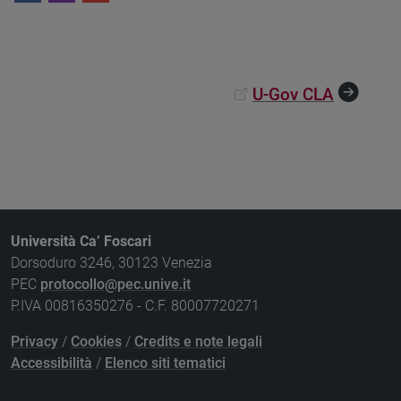
U-Gov CLA
Università Ca’ Foscari
Dorsoduro 3246, 30123 Venezia
PEC
protocollo@pec.unive.it
P.IVA 00816350276 - C.F. 80007720271
Privacy
/
Cookies
/
Credits e note legali
Accessibilità
/
Elenco siti tematici