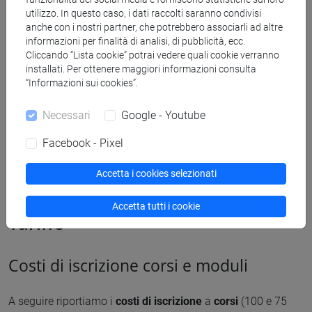
Scopri le linee guida del nuovo gestionale
utilizzo. In questo caso, i dati raccolti saranno condivisi
anche con i nostri partner, che potrebbero associarli ad altre
U-Gov CLA
informazioni per finalità di analisi, di pubblicità, ecc.
Cliccando “Lista cookie” potrai vedere quali cookie verranno
installati. Per ottenere maggiori informazioni consulta
U-Gov CLA - Guida all'area corsi
3.43 M
“Informazioni sui cookies”.
Necessari
Google - Youtube
Facebook - Pixel
Accetta i cookies selezionati
Accetta tutti i cookie
Tariffe
Costi di iscrizione corsi e moduli
A seguire riportiamo i
costi di iscrizione
a
corsi
(100 e 75