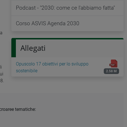
Podcast - "2030: come ce l'abbiamo fatta"
Corso ASVIS Agenda 2030
la
Allegati
Opuscolo 17 obiettivi per lo sviluppo
i
sostenibile
2.58 M
ui
8.
macroaree tematiche: