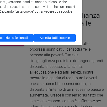
enti, verranno installati anche altri cookie che
o, i dati raccolti saranno condivisi anche con i nostri
. Cliccando “Lista cookie” potrai vedere quali cookie
Ridurre l'ineguaglianza
all'interno di e fra le
Nazioni
 cookies selezionati
Accetta tutti i cookie
La comunità internazionale ha fatto
progressi significativi per sottrarre le
persone alla povertà.Tuttavia,
l’ineguaglianza persiste e rimangono grandi
disparità di accesso alla sanità,
all’educazione e ad altri servizi. Inoltre,
mentre la disparità di reddito tra i diversi
paesi sembrerebbe essersi ridotta, la
disparità all’interno di un medesimo paese è
aumentata. Cresce il consenso sul fatto che
la crescita economica non è sufficiente per
ridurre la povertà se non si tratta di una