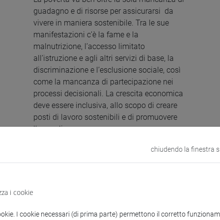
guadagno e di risorse per assicurarsi da
vivere in maniera sostenibile. Tra le sue
manifestazioni c’è la fame e la
malnutrizione, l’accesso limitato
all’istruzione e agli altri servizi di base, la
discriminazione e l’esclusione sociale, così
come la mancanza di partecipazione nei
processi decisionali. La crescita economica
deve essere inclusiva, allo scopo di creare
posti di lavoro sostenibili e di promuovere
l’uguaglianza.
chiudendo la finestra 
zza i cookie
Raggiungere
ookie. I cookie necessari (di prima parte) permettono il corretto funzionamen