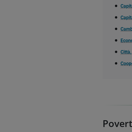
Capit
Capit
Camb
Econo
Città
Coope
Povert