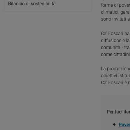
Bilancio di sostenibilità
forme di pover
climatici, gar
sono invitati a
Ca' Foscari ha 
diffusione e l
comunità - tra 
come cittadini,
La promozione
obiettivi istit
Ca’ Foscari è 
Per facilit
Pover