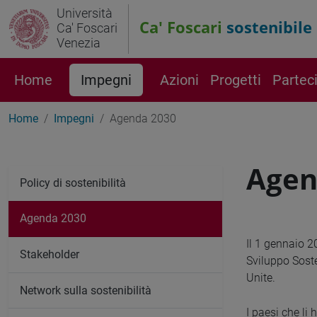
Università
Ca' Foscari
sostenibile
Ca' Foscari
Venezia
Home
Impegni
Azioni
Progetti
Partec
Home
Impegni
Agenda 2030
Agen
Policy di sostenibilità
Agenda 2030
Il 1 gennaio 2
Stakeholder
Sviluppo Soste
Unite.
Network sulla sostenibilità
I paesi che li 