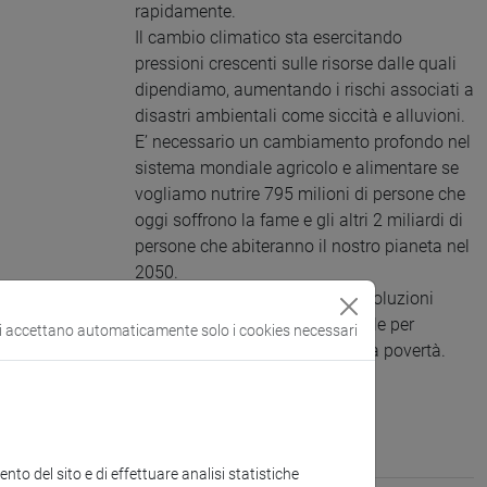
rapidamente.
Il cambio climatico sta esercitando
pressioni crescenti sulle risorse dalle quali
dipendiamo, aumentando i rischi associati a
disastri ambientali come siccità e alluvioni.
E’ necessario un cambiamento profondo nel
sistema mondiale agricolo e alimentare se
vogliamo nutrire 795 milioni di persone che
oggi soffrono la fame e gli altri 2 miliardi di
persone che abiteranno il nostro pianeta nel
2050.
Il settore agroalimentare offre soluzioni
chiave per lo sviluppo, ed è vitale per
si accettano automaticamente solo i cookies necessari
l’eliminazione della fame e della povertà.
to del sito e di effettuare analisi statistiche