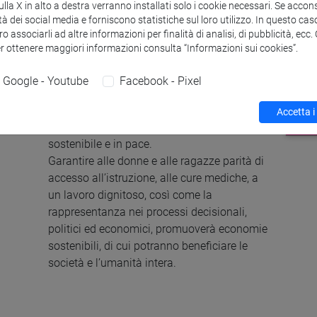
l’uguaglianza di genere
la X in alto a destra verranno installati solo i cookie necessari. Se accons
tà dei social media e forniscono statistiche sul loro utilizzo. In questo cas
ed emancipare tutte le
o associarli ad altre informazioni per finalità di analisi, di pubblicità, ecc
donne e le ragazze
er ottenere maggiori informazioni consulta “Informazioni sui cookies”.
Google - Youtube
Facebook - Pixel
La parità di genere non è solo un diritto
umano fondamentale, ma la condizione
Accetta i
necessaria per un mondo prospero,
sostenibile e in pace.
Garantire alle donne e alle ragazze parità di
accesso all’istruzione, alle cure mediche, a
un lavoro dignitoso, così come la
rappresentanza nei processi decisionali,
politici ed economici, promuoverà economie
sostenibili, di cui potranno beneficiare le
società e l’umanità intera.