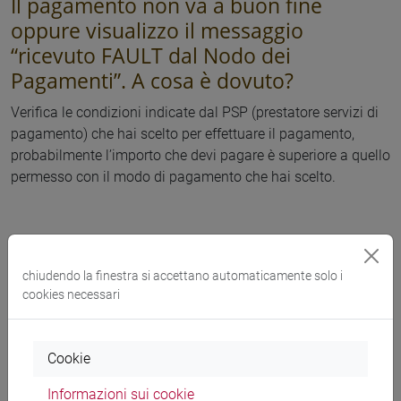
Il pagamento non va a buon fine
oppure visualizzo il messaggio
“ricevuto FAULT dal Nodo dei
Pagamenti”. A cosa è dovuto?
Verifica le condizioni indicate dal PSP (prestatore servizi di
pagamento) che hai scelto per effettuare il pagamento,
probabilmente l’importo che devi pagare è superiore a quello
permesso con il modo di pagamento che hai scelto.
La mia banca non è presente nella lista
chiudendo la finestra si accettano automaticamente solo i
degli istituti di credito che aderiscono
cookies necessari
al sistema PagoPA. Come posso
pagare?
Cookie
Per tutte le modalità di pagamento, ad esclusione
Informazioni sui cookie
dell’homebanking, è possibile appoggiarsi ad uno qualsiasi