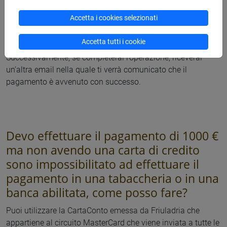
automaticamente nel momento in cui la richiesta di
Accetta i cookies selezionati
pagamento viene accettata dal nodo dei pagamenti, anche
se hai solo visualizzato il sistema di pagamento. In quel
Accetta tutti i cookie
momento non viene effettuato alcun addebito.
Successivamente, se completerai l’operazione, riceverai
un’altra email nella quale ti verrà comunicato che il
pagamento è avvenuto con successo.
Devo effettuare il pagamento di 1000 €
ma non avendo una carta di credito
sono impossibilitato ad effettuare il
pagamento in una tabaccheria o in una
banca abilitata, come posso fare?
Puoi utilizzare la CartaConto emessa da Friuladria che
appartiene al circuito MasterCard che viene inviata a tutte le