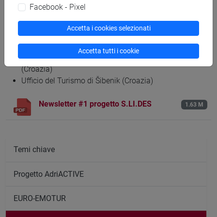
Facebook - Pixel
Università di Bologna - Centro Studi Avanzati sul
Turismo (Italia)
Accetta i cookies selezionati
Istituto per il Turismo (Croazia)
Craft College (Croazia)
Accetta tutti i cookie
DURA - Agenzia di Sviluppo della Città di Dubrovnik
(Croazia)
Ufficio del Turismo di Šibenik (Croazia)
Newsletter #1 progetto S.LI.DES
1.63 M
Temi chiave
Progetto AdriACTIVE
EURO-EMOTUR