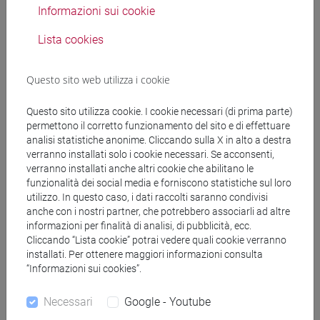
idnciatori e dashboard sono stati resi disponibili alle città
Informazioni sui cookie
nella primavera 2021.
Lista cookies
Partenariato
Questo sito web utilizza i cookie
Coordinatore
:
Questo sito utilizza cookie. I cookie necessari (di prima parte)
permettono il corretto funzionamento del sito e di effettuare
Università Ca' Foscari Venezia (Dipartimento di
analisi statistiche anonime. Cliccando sulla X in alto a destra
Management)
verranno installati solo i cookie necessari. Se acconsenti,
verranno installati anche altri cookie che abilitano le
funzionalità dei social media e forniscono statistiche sul loro
Partners
:
utilizzo. In questo caso, i dati raccolti saranno condivisi
anche con i nostri partner, che potrebbero associarli ad altre
Ciset - Centro Internazionale di studi sull'economia
informazioni per finalità di analisi, di pubblicità, ecc.
turistica (Italia)
Cliccando “Lista cookie” potrai vedere quali cookie verranno
Città di Venezia (Italia)
installati. Per ottenere maggiori informazioni consulta
Ecipa - Ente Confederale di Istruzione Professionale per
“Informazioni sui cookies”.
l'Artigianato e le Piccole Imprese (Italia)
Necessari
Google - Youtube
S.I.PRO.- Agenzia di Sviluppo Ferrara (Italia)
Città di Bari (Italia)