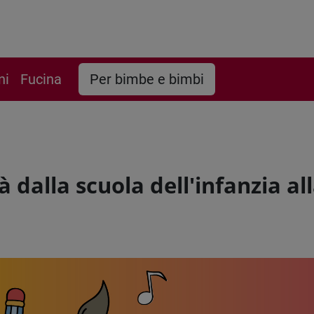
ni
Fucina
Per bimbe e bimbi
à dalla scuola dell'infanzia al