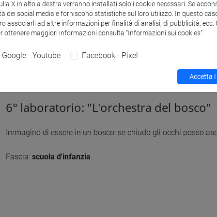
la X in alto a destra verranno installati solo i cookie necessari. Se accons
tà dei social media e forniscono statistiche sul loro utilizzo. In questo cas
o associarli ad altre informazioni per finalità di analisi, di pubblicità, ecc
er ottenere maggiori informazioni consulta “Informazioni sui cookies”.
Google - Youtube
Facebook - Pixel
Accetta i
6° laboratorio: "L'orchestra del bosco"
Immagino di essere in un bosco: se chiudo gli occhi posso asc
Fascia:
scuola d'infanzia
.