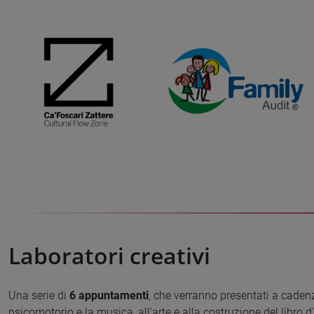
Laboratori creativi
Una serie di
6 appuntamenti
, che verranno presentati a cadenz
psicomotorio e la musica, all'arte e alla costruzione del libro d