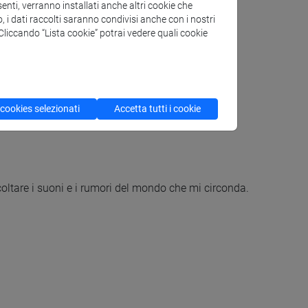
enti, verranno installati anche altri cookie che
o, i dati raccolti saranno condivisi anche con i nostri
. Cliccando “Lista cookie” potrai vedere quali cookie
 cookies selezionati
Accetta tutti i cookie
oltare i suoni e i rumori del mondo che mi circonda.