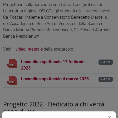
Progetto in collaborazione con Laura Tosi (prof.ssa di
Letteratura inglese, DSLCC), gli studenti e le studentesse di
Ca' Foscari, insieme a Conservatorio Benedetto Marcello,
dell’Accademia di Belle Arti di Venezia e della Scuola di
Danza Marina Prando, Musicafoscari, Ca' Foscari Alumni e
Banca Mediolanum.
Vedi il
video integrale
dello spettacolo.
Locandina spettacolo 17 febbraio
2.47 M
2023
Locandina spettacolo 4 marzo 2023
2.47 M
Progetto 2022 - Dedicato a chi verrà
dopo di me