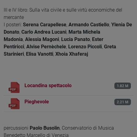
III e IV libro: Sulla vita civile e sulle virtù economiche del
mercante
I posteri:
Serena Carapellese
,
Armando Castiello
,
Ylenia De
Donato
,
Carlo Andrea Lucani
,
Marta Michela
Madonia
,
Alessia Magoni
,
Lucia Panato
,
Ester
Pentiricci
,
Alvise Pernèchele
,
Lorenzo Piccoli
,
Greta
Starinieri
,
Elisa Vanotti
,
Xhoia Xhaferaj
Locandina spettacolo
1.82 M
Pieghevole
2.21 M
percussioni
Paolo Busolin
, Conservatorio di Musica
Benedetto Marcello di Venezia