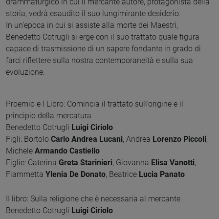
drammaturgico in cui il mercante autore, protagonista della
storia, vedrà esaudito il suo lungimirante desiderio.
In un’epoca in cui si assiste alla morte dei Maestri,
Benedetto Cotrugli si erge con il suo trattato quale figura
capace di trasmissione di un sapere fondante in grado di
farci riflettere sulla nostra contemporaneità e sulla sua
evoluzione.
Proemio e I Libro: Comincia il trattato sull’origine e il
principio della mercatura
Benedetto Cotrugli
Luigi Ciriolo
Figli: Bortolo
Carlo Andrea Lucani
, Andrea
Lorenzo Piccoli
,
Michele
Armando Castiello
Figlie: Caterina
Greta Starinieri
, Giovanna
Elisa Vanotti
,
Fiammetta
Ylenia De Donato
, Beatrice
Lucia Panato
II libro: Sulla religione che è necessaria al mercante
Benedetto Cotrugli
Luigi Ciriolo