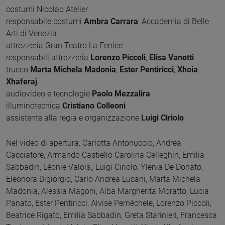
costumi Nicolao Atelier
responsabile costumi
Ambra Carrara
, Accademia di Belle
Arti di Venezia
attrezzeria Gran Teatro La Fenice
responsabili attrezzeria
Lorenzo Piccoli
,
Elisa Vanotti
trucco
Marta Michela Madonia
,
Ester Pentiricci
,
Xhoia
Xhaferaj
audiovideo e tecnologie
Paolo Mezzalira
illuminotecnica
Cristiano Colleoni
assistente alla regia e organizzazione
Luigi Ciriolo
Nel video di apertura: Carlotta Antonuccio, Andrea
Cacciatore, Armando Castiello Carolina Celleghin, Emilia
Sabbadin, Léonie Valois,, Luigi Ciriolo, Ylenia De Donato,
Eleonora Digiorgio, Carlo Andrea Lucani, Marta Michela
Madonia, Alessia Magoni, Alba Margherita Moratto, Lucia
Panato, Ester Pentiricci, Alvise Pernèchele, Lorenzo Piccoli,
Beatrice Rigato, Emilia Sabbadin, Greta Starinieri, Francesca