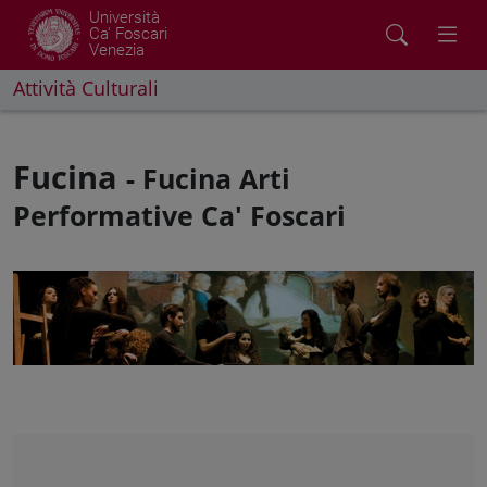
Università
Ca' Foscari
Venezia
Attività Culturali
Fucina
- Fucina Arti
Performative Ca' Foscari