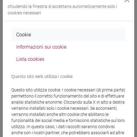
chiudendo la finestra si accettano automaticamente solo i
Fucina Arti Performative Ca’ Foscari presenta un progetto
cookies necessari
dedicato al mondo cafoscarino. La trasmissione di saperi
prende la forma del racconto di una giovane laureanda che,
attraverso l’incrocio tra testimonianza diretta e performance,
Cookie
si rivolge agli studenti che verranno parlando loro di
nostalgie, affetti, scoperte, paure, entusiasmi, rivelazioni.
Informazioni sui cookie
Quante emozioni si celano dietro ad un appassionante
Lista cookies
corso di studi?
Sperimentando contaminazioni fra didattica, diversi
linguaggi espressivi, tra arti visive e performative, è stato
Questo sito web utilizza i cookie
realizzato un breve filmato con l’ambizione di arrivare a
catturare in pochi minuti l’intensità di un’esperienza di
Questo sito utilizza cookie. I cookie necessari (di prima parte)
crescita riuscita, in perenne dialogo con la coralità della vita
permettono il corretto funzionamento del sito e di effettuare
analisi statistiche anonime. Cliccando sulla X in alto a destra
universitaria.
verranno installati solo i cookie necessari. Se acconsenti,
Guarda il video
.
verranno installati anche altri cookie che abilitano le
funzionalità dei social media e forniscono statistiche sul loro
Ottobre 2020 - Piccolo manifesto sulle
utilizzo. In questo caso, i dati raccolti saranno condivisi
anche con i nostri partner, che potrebbero associarli ad altre