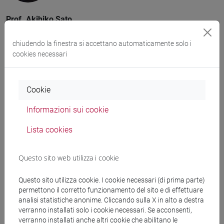
Prof.
Akihiko Sato
Visiting Scholar
Kwansei Gakuin University [ENG]
chiudendo la finestra si accettano automaticamente solo i
cookies necessari
Profilo accademico del prof. Akihiko
Sato
Cookie
Informazioni sui cookie
Lista cookies
Questo sito web utilizza i cookie
Questo sito utilizza cookie. I cookie necessari (di prima parte)
permettono il corretto funzionamento del sito e di effettuare
analisi statistiche anonime. Cliccando sulla X in alto a destra
verranno installati solo i cookie necessari. Se acconsenti,
Prof. Martin Kern
verranno installati anche altri cookie che abilitano le
Visiting Scholar