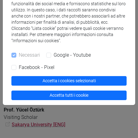
funzionalità dei social media e forniscono statistiche sul loro
Princeton University [ENG]
utilizzo. In questo caso, i dati raccolti saranno condivisi
anche con i nostri partner, che potrebbero associarli ad altre
Profilo accademico del prof. Martin
informazioni per finalità di analisi, di pubblicità, ecc.
Kern
Cliccando “Lista cookie” potrai vedere quali cookie verranno
installati. Per ottenere maggiori informazioni consulta
“Informazioni sui cookies”.
Necessari
Google - Youtube
Facebook - Pixel
Accetta i cookies selezionati
Accetta tutti i cookie
Prof. Yücel Öztürk
Visiting Scholar
Sakarya University [ENG]