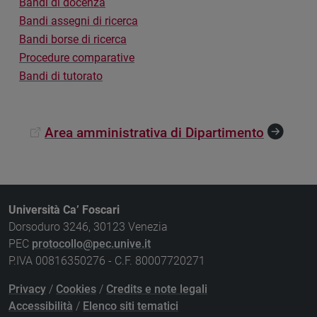
Bandi di docenza
Bandi assegni di ricerca
Bandi borse di ricerca
Procedure comparative
Bandi di tutorato
Area amministrativa di Dipartimento
Università Ca’ Foscari
Dorsoduro 3246, 30123 Venezia
PEC
protocollo@pec.unive.it
P.IVA 00816350276 - C.F. 80007720271
Privacy
/
Cookies
/
Credits e note legali
Accessibilità
/
Elenco siti tematici