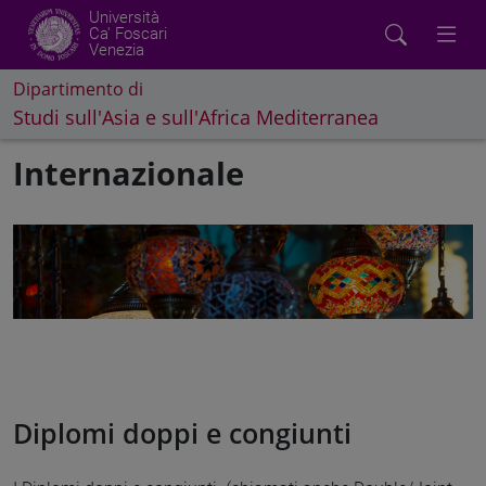
Università
Ca' Foscari
Venezia
Dipartimento di
Studi sull'Asia e sull'Africa Mediterranea
Internazionale
Diplomi doppi e congiunti