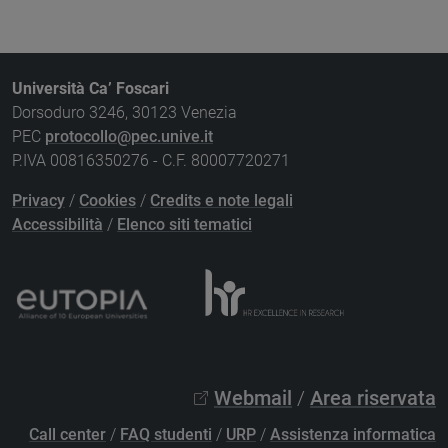
Università Ca’ Foscari
Dorsoduro 3246, 30123 Venezia
PEC
protocollo@pec.unive.it
P.IVA 00816350276 - C.F. 80007720271
Privacy
/
Cookies
/
Credits e note legali
Accessibilità
/
Elenco siti tematici
Webmail
/
Area riservata
Call center
/
FAQ studenti
/
URP
/
Assistenza informatica