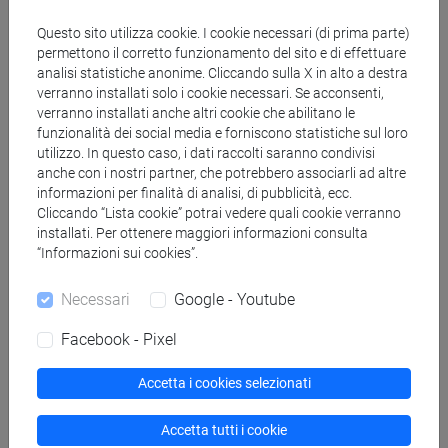
Questo sito utilizza cookie. I cookie necessari (di prima parte)
Studentesse e studenti extra UE
permettono il corretto funzionamento del sito e di effettuare
analisi statistiche anonime. Cliccando sulla X in alto a destra
verranno installati solo i cookie necessari. Se acconsenti,
Altre agevolazioni
verranno installati anche altri cookie che abilitano le
funzionalità dei social media e forniscono statistiche sul loro
utilizzo. In questo caso, i dati raccolti saranno condivisi
Altre riduzioni
anche con i nostri partner, che potrebbero associarli ad altre
informazioni per finalità di analisi, di pubblicità, ecc.
Cliccando “Lista cookie” potrai vedere quali cookie verranno
installati. Per ottenere maggiori informazioni consulta
“Informazioni sui cookies”.
Presentazione ISEE e pagamenti
Necessari
Google - Youtube
2022/2023
Facebook - Pixel
Accetta i cookies selezionati
ISEE e richiesta agevolazioni
Accetta tutti i cookie