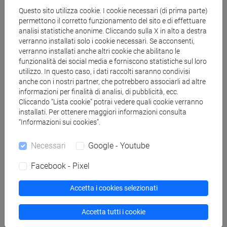
Questo sito utilizza cookie. I cookie necessari (di prima parte)
Viene fornita la
copia cartacea
del materiale richiesto nel
permettono il corretto funzionamento del sito e di effettuare
rispetto della vigente normativa sul diritto d'autore (legge n.
analisi statistiche anonime. Cliccando sulla X in alto a destra
verranno installati solo i cookie necessari. Se acconsenti,
633 del 22/4/1941 e successive modifiche e integrazioni).
verranno installati anche altri cookie che abilitano le
funzionalità dei social media e forniscono statistiche sul loro
Numero di richieste
utilizzo. In questo caso, i dati raccolti saranno condivisi
anche con i nostri partner, che potrebbero associarli ad altre
Gli
studenti
potranno effettuare fino a un massimo di 4
informazioni per finalità di analisi, di pubblicità, ecc.
richieste al mese.
Cliccando “Lista cookie” potrai vedere quali cookie verranno
I
laureandi
possono superare il limite indicato inviando
installati. Per ottenere maggiori informazioni consulta
“Informazioni sui cookies”.
al Direttore della biblioteca una richiesta firmata dal
relatore.
Necessari
Google - Youtube
Per
docenti, ricercatori e dottorandi
non è prevista
alcuna limitazione nel numero delle richieste.
Facebook - Pixel
Accetta i cookies selezionati
Ritiro: orari e costi
Accetta tutti i cookie