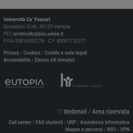
Università Ca’ Foscari
Dorsoduro 3246, 30123 Venezia
PEC
protocollo@pec.unive.it
P.IVA 00816350276 - C.F. 80007720271
Privacy
/
Cookies
/
Credits e note legali
Accessibilità
/
Elenco siti tematici
Webmail
/
Area riservata
Call center
/
FAQ studenti
/
URP
/
Assistenza informatica
Mappe e percorsi
/
WiFi
/
VPN