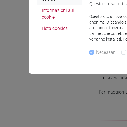
Questo sito web utili
Informazioni sui
Questo sito utilizza c
cookie
anonime. Cliccando sul
Requis
abilitano le funzionali
Lista cookies
partner, che potrebber
verranno installati. P
Al momento del
Necessari
essere lau
voto di l
età mass
avere una
Per maggiori d