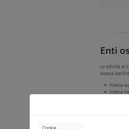
Enti o
Le attività di
ricerca dell’E
ricerca 
ricerca tr
candidato
esaminare
del candi
Cookie