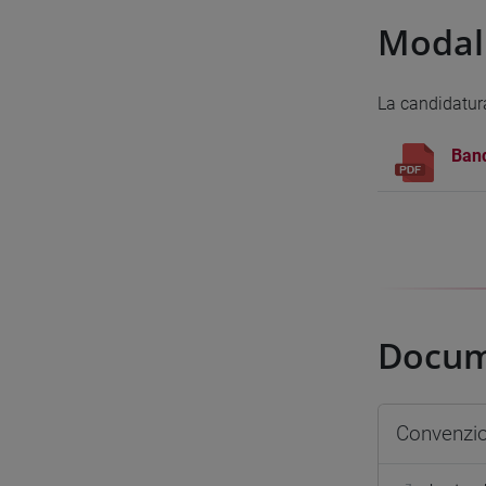
Modali
La candidatura
Band
Docume
Convenzio