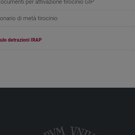
documenti per attivazione tirocinio GIP
onario di metà tirocinio
lo detrazioni IRAP