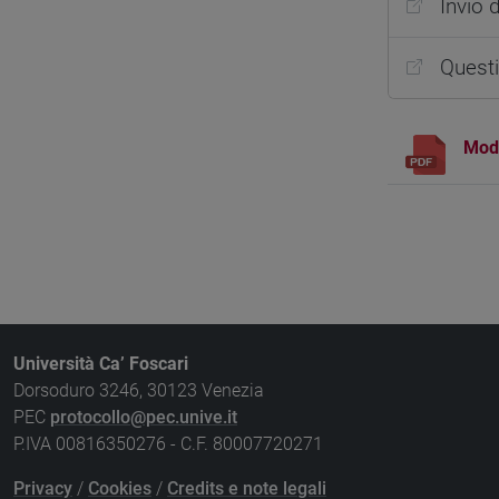
Invio 
Questi
Modu
Università Ca’ Foscari
Dorsoduro 3246, 30123 Venezia
PEC
protocollo@pec.unive.it
P.IVA 00816350276 - C.F. 80007720271
Privacy
/
Cookies
/
Credits e note legali