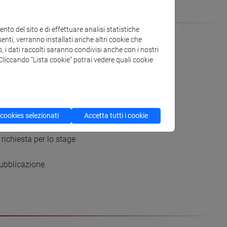
to del sito e di effettuare analisi statistiche
enti, verranno installati anche altri cookie che
o, i dati raccolti saranno condivisi anche con i nostri
. Cliccando “Lista cookie” potrai vedere quali cookie
sesso dei seguenti requisiti:
inio entro 12 mesi dal conseguimento del titolo;
 cookies selezionati
Accetta tutti i cookie
richiesta per lo stage
pubblicazione.