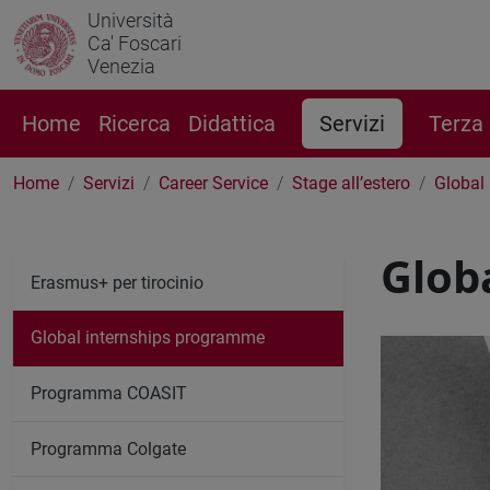
Università
Ca' Foscari
Venezia
Home
Ricerca
Didattica
Servizi
Terza
Home
Servizi
Career Service
Stage all’estero
Global
Glob
Erasmus+ per tirocinio
Global internships programme
Programma COASIT
Programma Colgate