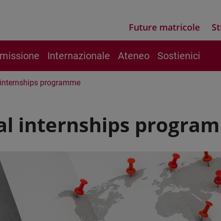
Future matricole
St
 missione
Internazionale
Ateneo
Sostienici
 internships programme
al internships progra