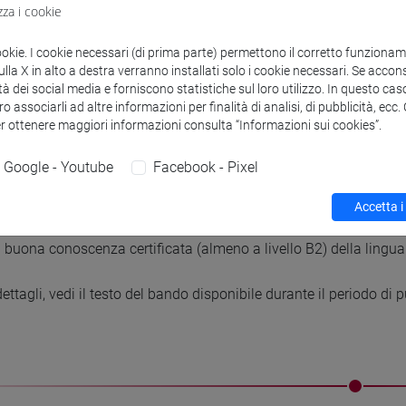
zza i cookie
ookie. I cookie necessari (di prima parte) permettono il corretto funzionamen
la X in alto a destra verranno installati solo i cookie necessari. Se accons
iti di partecipazione
tà dei social media e forniscono statistiche sul loro utilizzo. In questo cas
o associarli ad altre informazioni per finalità di analisi, di pubblicità, ecc
er ottenere maggiori informazioni consulta “Informazioni sui cookies”.
la presentazione della domanda il candidato deve essere in pos
Google - Youtube
Facebook - Pixel
reato presso l’Università Ca’ Foscari Venezia ed iniziare il tiroc
aurea: almeno 105/110
Accetta i
ima 32 anni;
 buona conoscenza certificata (almeno a livello B2) della lingua 
ettagli, vedi il testo del bando disponibile durante il periodo di 