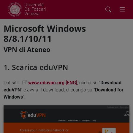
Università
Ca' Foscari
Venezia
Microsoft Windows
8/8.1/10/11
VPN di Ateneo
1. Scarica eduVPN
Dal sito
www.eduvpn.org [ENG]
, clicca su “
Download
eduVPN
” e avvia il download, cliccando su “
Download for
Windows
”.