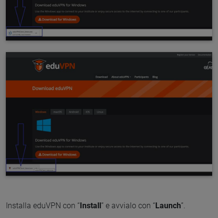
Installa eduVPN con “
Install
” e avvialo con “
Launch
”.