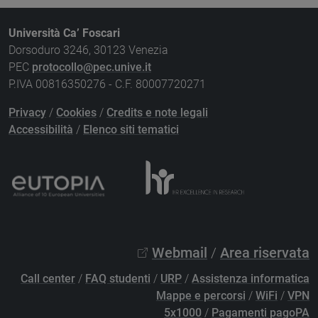
Università Ca’ Foscari
Dorsoduro 3246, 30123 Venezia
PEC
protocollo@pec.unive.it
P.IVA 00816350276 - C.F. 80007720271
Privacy
/
Cookies
/
Credits e note legali
Accessibilità
/
Elenco siti tematici
Webmail
/
Area riservata
Call center
/
FAQ studenti
/
URP
/
Assistenza informatica
Mappe e percorsi
/
WiFi
/
VPN
5x1000
/
Pagamenti pagoPA