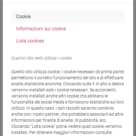
Cookie
Informazioni sui cookie
Lista cookies
Questo sito web utilizza i cookie
Questo sito utilizza cookie. I cookie necessari (di prima parte)
permettono il corretto funzionamento del sito e di effettuare
analisi statistiche anonime. Cliccando sulla X in alto a destra
4. Effettua il login
verranno installati solo i cookie necessari. Se acconsenti,
verranno installati anche altri cookie che abilitano le
funzionalità dei social media e forniscono statistiche sul loro
Passare, quindi, alla finestra del browser e inserire le proprie
utilizzo. In questo caso, i dati raccolti saranno condivisi
credenziali Ca’ Foscari
per dare l’autorizzazione a eduVPN.
anche con i nostri partner, che potrebbero associarli ad altre
informazioni per finalità di analisi, di pubblicità, ecc.
Cliccando “Lista cookie” potrai vedere quali cookie verranno
Una volta effettuata l’autenticazione, un
avviso
informa
installati. Per ottenere maggiori informazioni consulta
della buona riuscita dell’operazione e invita a chiudere la