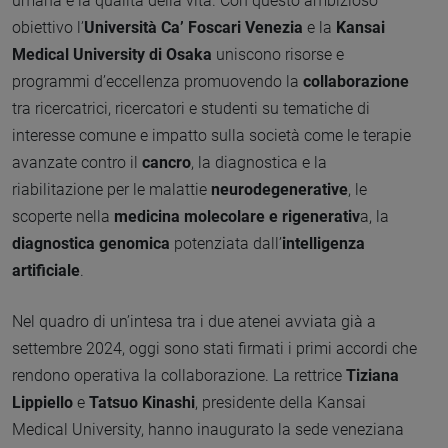
umana e la qualità della vita. Con questo ambizioso
obiettivo l’
Università Ca’ Foscari Venezia
e la
Kansai
Medical University
di Osaka
uniscono risorse e
programmi d’eccellenza promuovendo la
collaborazione
tra ricercatrici, ricercatori e studenti su tematiche di
interesse comune e impatto sulla società come le terapie
avanzate contro il
cancro
, la diagnostica e la
riabilitazione per le malattie
neurodegenerative
, le
scoperte nella
medicina molecolare e rigenerativ
a, la
diagnostica genomica
potenziata dall’
intelligenza
artificiale
.
Nel quadro di un’intesa tra i due atenei avviata già a
settembre 2024, oggi sono stati firmati i primi accordi che
rendono operativa la collaborazione. La rettrice
Tiziana
Lippiello
e
Tatsuo Kinashi
, presidente della Kansai
Medical University, hanno inaugurato la sede veneziana