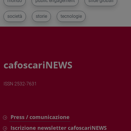
mondo
public engagement
sfide globali
società
storie
tecnologie
cafoscariNEWS
ISSN 2532-7631
Press / comunicazione
Iscrizione newsletter cafoscariNEWS