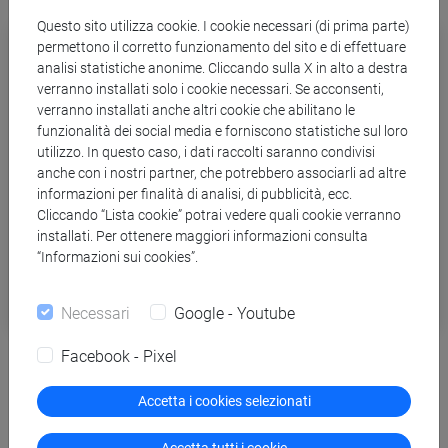
Questo sito utilizza cookie. I cookie necessari (di prima parte)
permettono il corretto funzionamento del sito e di effettuare
analisi statistiche anonime. Cliccando sulla X in alto a destra
verranno installati solo i cookie necessari. Se acconsenti,
verranno installati anche altri cookie che abilitano le
funzionalità dei social media e forniscono statistiche sul loro
utilizzo. In questo caso, i dati raccolti saranno condivisi
anche con i nostri partner, che potrebbero associarli ad altre
informazioni per finalità di analisi, di pubblicità, ecc.
Cliccando “Lista cookie” potrai vedere quali cookie verranno
installati. Per ottenere maggiori informazioni consulta
“Informazioni sui cookies”.
Necessari
Google - Youtube
Eventi e cultura
Facebook - Pixel
UniVerso: la ricerca si racconta. Save the
Accetta i cookies selezionati
date, dal 21 al 25 settembre
Accetta tutti i cookie