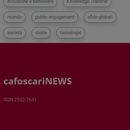
Inclusione e benessere
Knowledge Transfer
mondo
public engagement
sfide globali
società
storie
tecnologie
cafoscariNEWS
ISSN 2532-7631