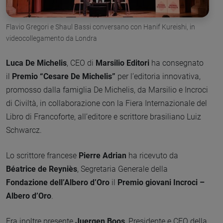
Flavio Gregori e Shaul Bassi conversano con Hanif Kureishi, in
videocollegamento da Londra
Luca De Michelis
, CEO di
Marsilio Editori
ha consegnato
il
Premio “Cesare De Michelis”
per l’editoria innovativa,
promosso dalla famiglia De Michelis, da Marsilio e Incroci
di Civiltà, in collaborazione con la Fiera Internazionale del
Libro di Francoforte, all’editore e scrittore brasiliano Luiz
Schwarcz.
Lo scrittore francese
Pierre Adrian
ha ricevuto da
Béatrice de Reyniès
, Segretaria Generale della
Fondazione dell’Albero d’Oro
il
Premio giovani Incroci –
Albero d’Oro
.
Era inoltre presente
Juergen Boos
, Presidente e CEO della