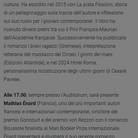
cultura. Ha esordito nel 2015 con La pista Pasolini, storia
di un pellegrinaggio sulle tracce dell'autore e riflessione
sul suo ruolo per
I giovani contemporanei
. Il libro ha
ricevuto diversi premi tra cui il Prix François-Mauriac
dell'Académie française. Successivamente ha pubblicato
il romanzo
I bravi ragazzi
(Gremese), interpretazione
letteraria del massacro del Circeo,
I giorni del mare
(Edizioni Atlantide), e nel 2024
Hotel Roma
,
personalissima ricostruzione degli ultimi giorni di Cesare
Pavese.
Alle 17.00
, sempre presso l’Auditorium, sarà presente
Mathias Énard
(Francia), uno dei più importanti autori
francesi e internazionali contemporanei, vincitore del
premio Goncourt e del premio von Rezzori con il romanzo
Boussole finalista al Man Booker Prize internazionale.
Énard presenterà e illustrerà il suo recente romanzo