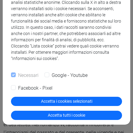
analisi statistiche anonime. Cliccando sulla X in alto a destra
viene ritratta la vita di un villaggio sconvolto dalla
verranno installati solo i cookie necessari. Se acconsenti,
sanguinosa guerra civile fra il governo di Khartoum e le
verranno installati anche altri cookie che abilitano le
funzionalità dei social media e forniscono statistiche sul loro
forze ribelli. Abbas è ospite a Venezia dell’editore
utilizzo. In questo caso, i dati raccolti saranno condivisi
Wetlands.
anche con i nostri partner, che potrebbero associarli ad altre
informazioni per finalità di analisi, di pubblicità, ecc.
Sabato 5 aprile
Cliccando “Lista cookie” potrai vedere quali cookie verranno
installati. Per ottenere maggiori informazioni consulta
“Informazioni sui cookies”.
Il primo appuntamento è alle
ore 10.00
alla
Fondazione
Querini Stampalia
ed è dedicato al complesso mondo dei
Necessari
Google - Youtube
Balcani e della ex Jugoslavia. Il romanziere croato
Igor
Štiks
(nato a Sarajevo) dialoga con Chiara Bonfiglioli.
Facebook - Pixel
Štiks è autore dei romanzi
Mentre Alma dorme
(Frassinelli
2008),
W
(Mesogea, 2024) e altri, vincitori di numerosi
Accetta i cookies selezionati
premi e tradotti in 15 lingue. Nel 2014 è stato insignito del
Accetta tutti i cookie
prestigioso riconoscimento francese di Chevalier des arts
et des lettres. Nel romanzo W, racconta il rincorrersi e
l’intrecciarsi del passato e del presente, nelle vicende e nei