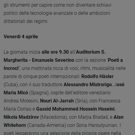
gli strumenti per capire come non diventare schiavi
politici delle tecnologie avanzate o delle ambizioni
dittatoriali dei regimi.
Venerdì 4 aprile
La giornata inizia
alle ore 9.30
all'
Auditorium S.
Margherita - Emanuele Severino
con la sezione ‘
Poeti a
Incroci’
, una mattinata ricca di voci, ritmi, musicalità nelle
parole di cinque poeti internazionali:
Rodolfo Häsler
(Cuba), con il suo traduttore
Alessandro Mistrorigo
, J
osé
Marìa Micó
(Spagna), ospite dell’editore veneziano
Andrea Molesini,
Nouri Al-Jarrah
(Siria), con Francesca
Maria Corrao e
Gassid Mohammed Hossein Hoseini
,
Nikola Madzirov
(Macedonia), con Marjia Bradaš, e
Alan
Whitehorn
(Canada-Armenia) con Sona Haroutyunian. I
poeti leggeranno una selezione delle proprie opere nella