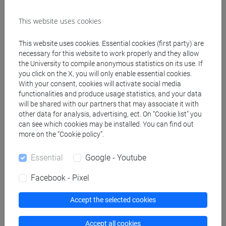
insegnanti
fi 60 cfu
/
fi 30 cfu allegato 2
This website uses cookies
[FI24] LINGUE E CULTURE STRANIERE NEGLI
ISTITUTI DI ISTRUZIONE DI II GRADO
This website uses cookies. Essential cookies (first party) are
(GIAPPONESE) - AJ24 - Formazione iniziale
necessary for this website to work properly and they allow
the University to compile anonymous statistics on its use. If
insegnanti
you click on the X, you will only enable essential cookies.
fi 60 cfu
/
fi 30 cfu allegato 2
With your consent, cookies will activate social media
[FI25] LINGUE E CULTURE STRANIERE NEGLI
functionalities and produce usage statistics, and your data
ISTITUTI DI ISTRUZIONE DI II GRADO
will be shared with our partners that may associate it with
(PORTOGHESE) - AN24 - Formazione iniziale
other data for analysis, advertising, ect. On “Cookie list” you
can see which cookies may be installed. You can find out
insegnanti
more on the “Cookie policy”.
fi 60 cfu
/
fi 30 cfu allegato 2
[FI26] LINGUA E CULTURA STRANIERA
Essential
Google - Youtube
(EBRAICO) - AK24 - Formazione iniziale
insegnanti
Facebook - Pixel
fi 60 cfu
/
fi 30 cfu allegato 2
[FI27] LINGUA E CULTURA STRANIERA
Accept the selected cookies
(ARABO) - AL24 - Formazione iniziale
insegnanti
Accept all cookies