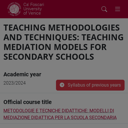
Ca' Foscari
University
of Venice
TEACHING METHODOLOGIES
AND TECHNIQUES: TEACHING
MEDIATION MODELS FOR
SECONDARY SCHOOLS
Academic year
2023/2024
Syllabus of previous years
Official course title
METODOLOGIE E TECNICHE DIDATTICHE: MODELLI DI
MEDIAZIONE DIDATTICA PER LA SCUOLA SECONDARIA