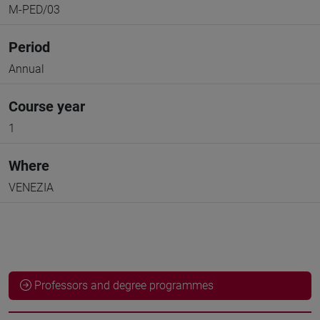
M-PED/03
Period
Annual
Course year
1
Where
VENEZIA
Professors and degree programmes