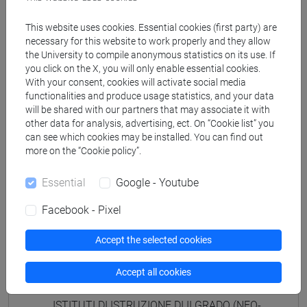
ISTITUTI DI ISTRUZIONE DI II GRADO
(GIAPPONESE) - AJ24 - Formazione iniziale
This website uses cookies. Essential cookies (first party) are
insegnanti
necessary for this website to work properly and they allow
the University to compile anonymous statistics on its use. If
fi 30 cfu allegato 2
you click on the X, you will only enable essential cookies.
[FI25] LINGUE E CULTURE STRANIERE NEGLI
With your consent, cookies will activate social media
ISTITUTI DI ISTRUZIONE DI II GRADO
functionalities and produce usage statistics, and your data
(PORTOGHESE) - AN24 - Formazione iniziale
will be shared with our partners that may associate it with
insegnanti
other data for analysis, advertising, ect. On “Cookie list” you
can see which cookies may be installed. You can find out
fi 30 cfu allegato 2
more on the “Cookie policy”.
[FI26] LINGUA E CULTURA STRANIERA
(EBRAICO) - AK24 - Formazione iniziale
Essential
Google - Youtube
insegnanti
fi 30 cfu allegato 2
Facebook - Pixel
[FI27] LINGUA E CULTURA STRANIERA
(ARABO) - AL24 - Formazione iniziale
Accept the selected cookies
insegnanti
Accept all cookies
fi 30 cfu allegato 2
[FI28] LINGUE E CULTURE STRANIERE NEGLI
ISTITUTI DI ISTRUZIONE DI II GRADO (NEO-