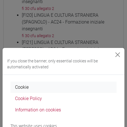
insegnanti
fi 30 cfu allegato 2
[FI20] LINGUA E CULTURA STRANIERA
(SPAGNOLO) - AC24 - Formazione iniziale
insegnanti
fi 30 cfu allegato 2
[FI21] LINGUA E CULTURA STRANIERA
(TEDESCO) - AD24 - Formazione iniziale
insegnanti
If you close the banner, only essential cookies will be
fi 30 cfu allegato 2
automatically activated
[FI22] LINGUE E CULTURE STRANIERE NEGLI
ISTITUTI DI ISTRUZIONE DI II GRADO (RUSSO)
- AE24 - Formazione iniziale insegnanti
Cookie
fi 30 cfu allegato 2
[FI23] LINGUA E CULTURA STRANIERA
Cookie Policy
(CINESE) - AI24 - Formazione iniziale
Information on cookies
insegnanti
fi 30 cfu allegato 2
[FI24] LINGUE E CULTURE STRANIERE NEGLI
This website uses cookies