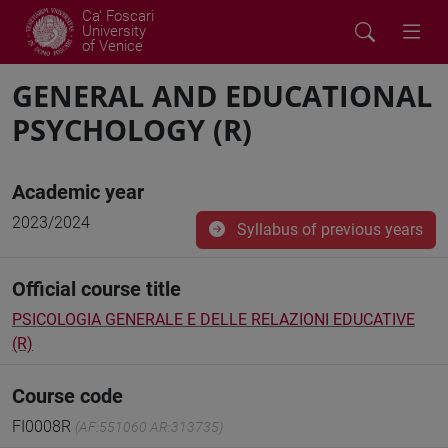
Ca' Foscari
University
of Venice
GENERAL AND EDUCATIONAL
PSYCHOLOGY (R)
Academic year
2023/2024
Syllabus of previous years
Official course title
PSICOLOGIA GENERALE E DELLE RELAZIONI EDUCATIVE
(R)
Course code
FI0008R
(AF:551060 AR:313735)