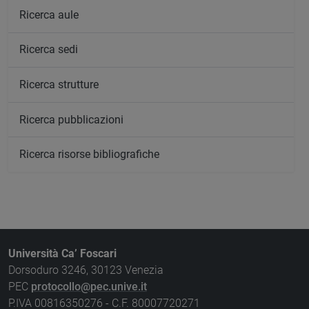
Ricerca aule
Ricerca sedi
Ricerca strutture
Ricerca pubblicazioni
Ricerca risorse bibliografiche
Università Ca’ Foscari
Dorsoduro 3246, 30123 Venezia
PEC
protocollo@pec.unive.it
P.IVA 00816350276 - C.F. 80007720271