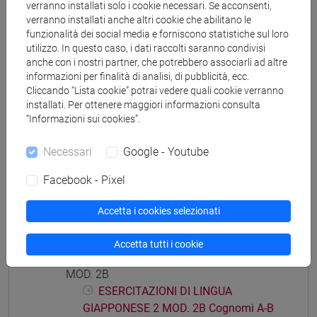
verranno installati solo i cookie necessari. Se acconsenti,
ESERCITAZIONI DI LINGUA
verranno installati anche altri cookie che abilitano le
GIAPPONESE 2 MOD. 1E Cognomi C-G
funzionalità dei social media e forniscono statistiche sul loro
ESERCITAZIONI DI LINGUA
utilizzo. In questo caso, i dati raccolti saranno condivisi
GIAPPONESE 2 MOD. 1E Cognomi H-N
anche con i nostri partner, che potrebbero associarli ad altre
ESERCITAZIONI DI LINGUA
informazioni per finalità di analisi, di pubblicità, ecc.
Cliccando “Lista cookie” potrai vedere quali cookie verranno
GIAPPONESE 2 MOD. 1E Cognomi O-S
installati. Per ottenere maggiori informazioni consulta
ESERCITAZIONI DI LINGUA
“Informazioni sui cookies”.
GIAPPONESE 2 MOD. 1E Cognomi T-Z
ESERCITAZIONI DI LINGUA GIAPPONESE 2
Necessari
Google - Youtube
MOD. 2A
Facebook - Pixel
ESERCITAZIONI DI LINGUA
GIAPPONESE 2 MOD. 2A Cognomi A-L
Accetta i cookies selezionati
ESERCITAZIONI DI LINGUA
GIAPPONESE 2 MOD. 2A Cognomi M-Z
Accetta tutti i cookie
ESERCITAZIONI DI LINGUA GIAPPONESE 2
MOD. 2B
ESERCITAZIONI DI LINGUA
GIAPPONESE 2 MOD. 2B Cognomi A-B