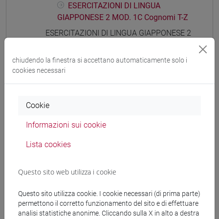
ESERCITAZIONI DI LINGUA
GIAPPONESE 2 MOD. 1C Cognomi T-Z
ESERCITAZIONI DI LINGUA GIAPPONESE 2
MOD. 1D
ESERCITAZIONI DI LINGUA
chiudendo la finestra si accettano automaticamente solo i
GIAPPONESE 2 MOD. 1D Cognomi A-B
cookies necessari
ESERCITAZIONI DI LINGUA
GIAPPONESE 2 MOD. 1D Cognomi C-G
ESERCITAZIONI DI LINGUA
Cookie
GIAPPONESE 2 MOD. 1D Cognomi H-N
Informazioni sui cookie
ESERCITAZIONI DI LINGUA
GIAPPONESE 2 MOD. 1D Cognomi O-S
Lista cookies
ESERCITAZIONI DI LINGUA
GIAPPONESE 2 MOD. 1D Cognomi T-Z
Questo sito web utilizza i cookie
ESERCITAZIONI DI LINGUA GIAPPONESE 2
MOD. 1E
Questo sito utilizza cookie. I cookie necessari (di prima parte)
ESERCITAZIONI DI LINGUA
permettono il corretto funzionamento del sito e di effettuare
GIAPPONESE 2 MOD. 1E Cognomi A-B
analisi statistiche anonime. Cliccando sulla X in alto a destra