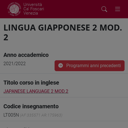
Università
Ca' Foscari
Venezia
LINGUA GIAPPONESE 2 MOD.
2
Anno accademico
2021/2022
Programmi anni precedenti
Titolo corso in inglese
JAPANESE LANGUAGE 2 MOD.2
Codice insegnamento
LT005N
(AF:335571 AR:175963)