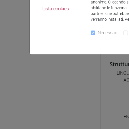
anonime. Cliccando sul
abilitano le funzionali
Lista cookies
partner, che potrebber
Corsi d
verranno installati. P
[FT1
perc
Necessari
Struttu
LINGU
AC
EN