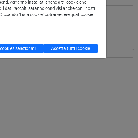
enti, verranno installati anche altri cookie che
o, i dati raccolti saranno condivisi anche con i nostri
. Cliccando “Lista cookie” potrai vedere quali cookie
TURALI - Laurea
 cookies selezionati
Accetta tutti i cookie