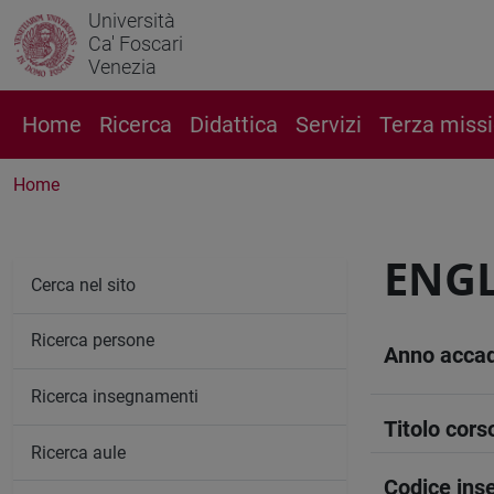
Università
Ca' Foscari
Venezia
Home
Ricerca
Didattica
Servizi
Terza miss
Home
ENG
Cerca nel sito
Ricerca persone
Anno acca
Ricerca insegnamenti
Titolo cors
Ricerca aule
Codice in