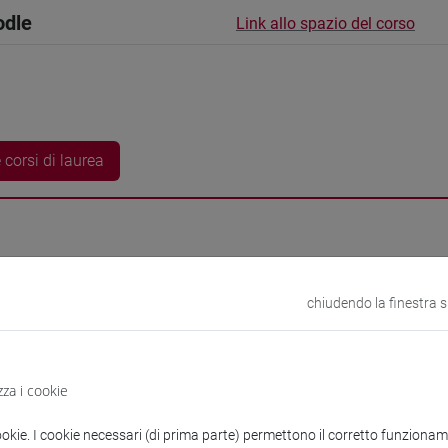
odle
Link allo spazio del corso
 corsi di laurea
Frederika
- 15h Esercitazioni
chiudendo la finestra 
didattici
zza i cookie
 su Moodle
ookie. I cookie necessari (di prima parte) permettono il corretto funzionamen