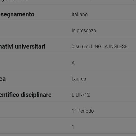
insegnamento
Italiano
In presenza
ativi universitari
0 su 6 di LINGUA INGLESE
A
rea
Laurea
entifico disciplinare
L-LIN/12
1° Periodo
1