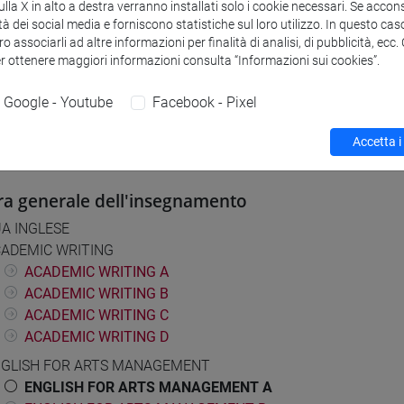
la X in alto a destra verranno installati solo i cookie necessari. Se accons
tà dei social media e forniscono statistiche sul loro utilizzo. In questo cas
o associarli ad altre informazioni per finalità di analisi, di pubblicità, ecc
i studio e percorsi
er ottenere maggiori informazioni consulta “Informazioni sui cookies”.
] CONSERVAZIONE E GESTIONE DEI BENI E DELLE ATTIVITÀ CUL
orso comune
Google - Youtube
Facebook - Pixel
Accetta i
ra generale dell'insegnamento
A INGLESE
ADEMIC WRITING
ACADEMIC WRITING A
ACADEMIC WRITING B
ACADEMIC WRITING C
ACADEMIC WRITING D
GLISH FOR ARTS MANAGEMENT
ENGLISH FOR ARTS MANAGEMENT A