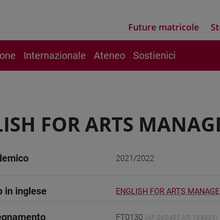
Future matricole
St
ione
Internazionale
Ateneo
Sostienici
LISH FOR ARTS MANA
demico
2021/2022
o in inglese
ENGLISH FOR ARTS MANAG
segnamento
FT0130
(AF:360495 AR:194934)