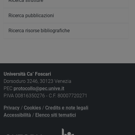
Ricerca strutture
Ricerca pubblicazioni
Ricerca risorse bibliografiche
Università Ca’ Foscari
Dorsoduro 3246, 30123 Venezia
PEC
protocollo@pec.unive.it
P.IVA 00816350276 - C.F. 80007720271
Privacy
/
Cookies
/
Credits e note legali
Accessibilità
/
Elenco siti tematici