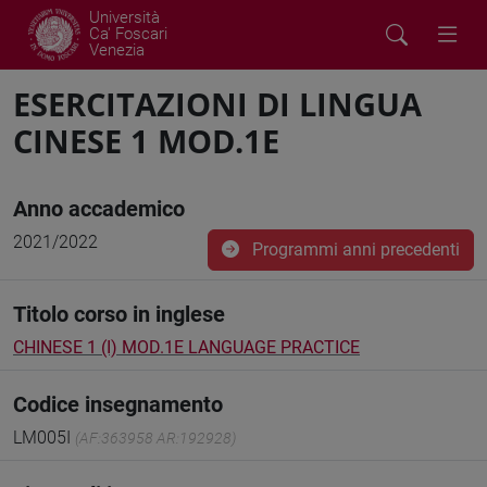
Università
Ca' Foscari
Venezia
ESERCITAZIONI DI LINGUA
CINESE 1 MOD.1E
Anno accademico
2021/2022
Programmi anni precedenti
Titolo corso in inglese
CHINESE 1 (I) MOD.1E LANGUAGE PRACTICE
Codice insegnamento
LM005I
(AF:363958 AR:192928)