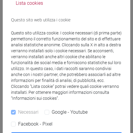
Lista cookies
magistrale (DM270)
cina
Questo sito web utilizza i cookie
[LM40] LINGUE, ECONOMIE E ISTITUZIONI
DELL'ASIA E DELL'AFRICA MEDITERRANEA -
Questo sito utilizza cookie. I cookie necessari (di prima parte)
Laurea magistrale (DM270)
permettono il corretto funzionamento del sito e di effettuare
lingua, societa' e istituzioni della cina
analisi statistiche anonime. Cliccando sulla X in alto a destra
contemporanea
verranno installati solo i cookie necessari. Se acconsenti,
verranno installati anche altri cookie che abilitano le
funzionalità dei social media e forniscono statistiche sul loro
utilizzo. In questo caso, i dati raccolti saranno condivisi
anche con i nostri partner, che potrebbero associarli ad altre
informazioni per finalità di analisi, di pubblicità, ecc.
Insegnamenti mutuati
Cliccando “Lista cookie” potrai vedere quali cookie verranno
installati. Per ottenere maggiori informazioni consulta
ESERCITAZIONI DI LINGUA CINESE 1 MOD.1E
“Informazioni sui cookies”.
[LM005I]
Necessari
Google - Youtube
Facebook - Pixel