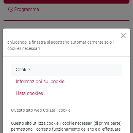
Programma
Docenti
chiudendo la finestra si accettano automaticamente solo i
cookies necessari
PHILLIPS Alun David
- 30h Lezione
Materiali didattici
Cookie
Informazioni sui cookie
Materiali su Moodle
Lista cookies
Questo sito web utilizza i cookie
Corsi di studio e percorsi
Questo sito utilizza cookie. I cookie necessari (di prima parte)
[LT40] LINGUE, CULTURE E SOCIETÀ DELL'ASIA
permettono il corretto funzionamento del sito e di effettuare
E DELL'AFRICA MEDITERRANEA - Laurea