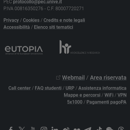
PEC
protocollo@pec.unive.it
P.IVA 00816350276 - C.F. 80007720271
Privacy
/
Cookies
/
Credits e note legali
Accessibilità
/
Elenco siti tematici
Webmail
/
Area riservata
Call center
/
FAQ studenti
/
URP
/
Assistenza informatica
Mappe e percorsi
/
WiFi
/
VPN
5x1000
/
Pagamenti pagoPA