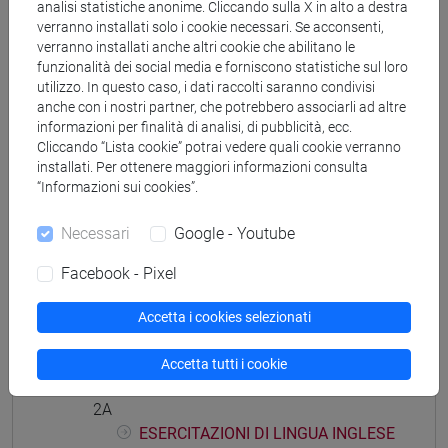
analisi statistiche anonime. Cliccando sulla X in alto a destra
percorso comune
verranno installati solo i cookie necessari. Se acconsenti,
verranno installati anche altri cookie che abilitano le
funzionalità dei social media e forniscono statistiche sul loro
utilizzo. In questo caso, i dati raccolti saranno condivisi
anche con i nostri partner, che potrebbero associarli ad altre
Struttura generale dell'insegnamento
informazioni per finalità di analisi, di pubblicità, ecc.
Cliccando “Lista cookie” potrai vedere quali cookie verranno
LINGUA INGLESE
installati. Per ottenere maggiori informazioni consulta
ESERCITAZIONI DI LINGUA INGLESE MOD.
“Informazioni sui cookies”.
1A
Necessari
Google - Youtube
ESERCITAZIONI DI LINGUA INGLESE
MOD. 1A Cognomi A-E
Facebook - Pixel
ESERCITAZIONI DI LINGUA INGLESE
MOD. 1A Cognomi F-O
Accetta i cookies selezionati
ESERCITAZIONI DI LINGUA INGLESE
MOD. 1A Cognomi P-Z
Accetta tutti i cookie
ESERCITAZIONI DI LINGUA INGLESE MOD.
2A
ESERCITAZIONI DI LINGUA INGLESE