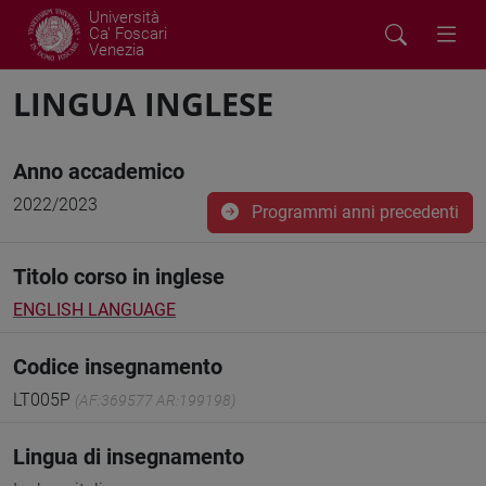
Università
Ca' Foscari
Venezia
LINGUA INGLESE
Anno accademico
2022/2023
Programmi anni precedenti
Titolo corso in inglese
ENGLISH LANGUAGE
Codice insegnamento
LT005P
(AF:369577 AR:199198)
Lingua di insegnamento