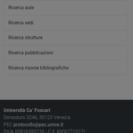
Ricerca aule
Ricerca sedi
Ricerca strutture
Ricerca pubblicazioni
Ricerca risorse bibliografiche
Università Ca’ Foscari
Dorsoduro 3246, 30123 Venezia
PEC
protocollo@pec.unive.it
P.IVA 00816350276 - C.F. 80007720271