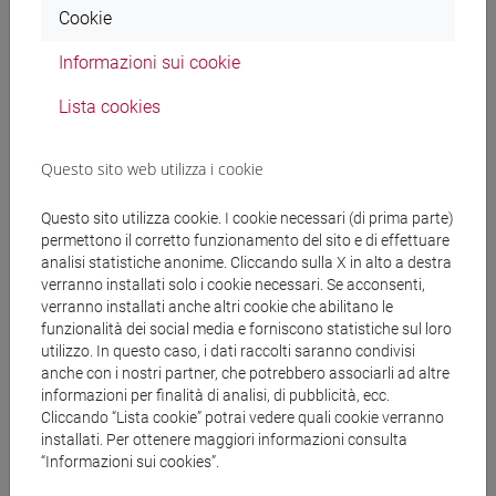
Cookie
RAPETTI Anna Maria
- 30h Lezione
Informazioni sui cookie
Lista cookies
Materiali didattici
Questo sito web utilizza i cookie
Materiali su Moodle
Questo sito utilizza cookie. I cookie necessari (di prima parte)
permettono il corretto funzionamento del sito e di effettuare
analisi statistiche anonime. Cliccando sulla X in alto a destra
Corsi di studio e percorsi
verranno installati solo i cookie necessari. Se acconsenti,
verranno installati anche altri cookie che abilitano le
[FM4] FILOLOGIA E LETTERATURA ITALIANA -
funzionalità dei social media e forniscono statistiche sul loro
Laurea magistrale (DM270)
utilizzo. In questo caso, i dati raccolti saranno condivisi
medievale-rinascimentale
anche con i nostri partner, che potrebbero associarli ad altre
[FM7] STORIA DAL MEDIOEVO ALL'ETÀ
informazioni per finalità di analisi, di pubblicità, ecc.
Cliccando “Lista cookie” potrai vedere quali cookie verranno
CONTEMPORANEA - Laurea magistrale
installati. Per ottenere maggiori informazioni consulta
(DM270)
“Informazioni sui cookies”.
percorso comune