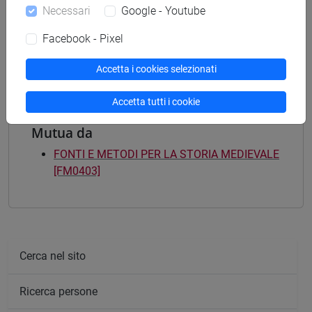
[FM9] STORIA DELLE ARTI E CONSERVAZIONE
Necessari
Google - Youtube
DEI BENI ARTISTICI - Laurea magistrale
(DM270)
Facebook - Pixel
medievale e bizantino
Accetta i cookies selezionati
Accetta tutti i cookie
Mutua da
FONTI E METODI PER LA STORIA MEDIEVALE
[FM0403]
Cerca nel sito
Ricerca persone