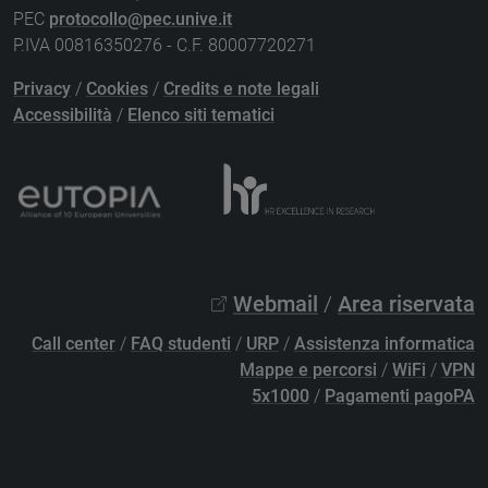
PEC
protocollo@pec.unive.it
P.IVA 00816350276 - C.F. 80007720271
Privacy
/
Cookies
/
Credits e note legali
Accessibilità
/
Elenco siti tematici
Webmail
/
Area riservata
Call center
/
FAQ studenti
/
URP
/
Assistenza informatica
Mappe e percorsi
/
WiFi
/
VPN
5x1000
/
Pagamenti pagoPA