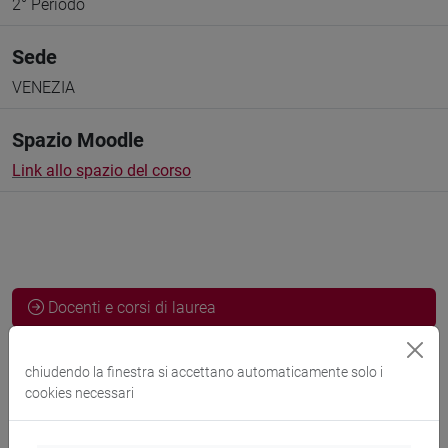
2° Periodo
Sede
VENEZIA
Spazio Moodle
Link allo spazio del corso
Docenti e corsi di laurea
Programma
chiudendo la finestra si accettano automaticamente solo i
cookies necessari
Docenti