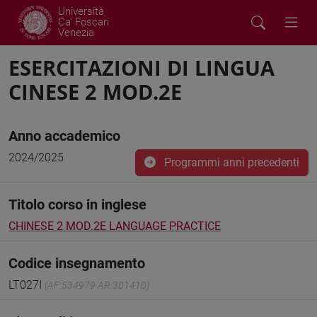
Università
Ca' Foscari
Venezia
ESERCITAZIONI DI LINGUA
CINESE 2 MOD.2E
Anno accademico
2024/2025
Programmi anni precedenti
Titolo corso in inglese
CHINESE 2 MOD.2E LANGUAGE PRACTICE
Codice insegnamento
LT027I
(AF:534979 AR:301410)