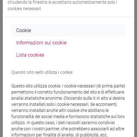
chiudendo la finestra si accettano automaticamente solo i
cina
/
subcontinente indiano
cookies necessari
Cookie
Insegnamenti mutuati
Informazioni sui cookie
ESERCITAZIONI DI LINGUA CINESE 2 MOD.2E
[LT027I]
Lista cookies
Questo sito web utilizza i cookie
Questo sito utilizza cookie. I cookie necessari (di prima parte)
Struttura generale dell'insegnamento
permettono il corretto funzionamento del sito e di effettuare
analisi statistiche anonime. Cliccando sulla X in alto a destra
LINGUA CINESE 2 MOD.2
verranno installati solo i cookie necessari. Se acconsenti,
ESERCITAZIONI DI LINGUA CINESE 2
verranno installati anche altri cookie che abilitano le
MOD.2A
funzionalità dei social media e forniscono statistiche sul loro
ESERCITAZIONI DI LINGUA CINESE 2
utilizzo. In questo caso, i dati raccolti saranno condivisi
MOD.2A Cognomi A-C
anche con i nostri partner, che potrebbero associarli ad altre
informazioni per finalità di analisi, di pubblicità, ecc.
ESERCITAZIONI DI LINGUA CINESE 2