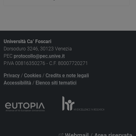
Università Ca’ Foscari
Dorsoduro 3246, 30123 Venezia
PEC
protocollo@pec.unive.it
P.IVA 00816350276 - C.F. 80007720271
Privacy
/
Cookies
/
Credits e note legali
Accessibilità
/
Elenco siti tematici
Webmail
/
Area riservata