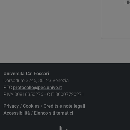
LI
Università Ca’ Foscari
Dorsoduro 3246, 30123 Venezia
PEC
protocollo@pec.unive.it
P.IVA 00816350276 - C.F. 80007720271
Privacy
/
Cookies
/
Credits e note legali
Accessibilità
/
Elenco siti tematici