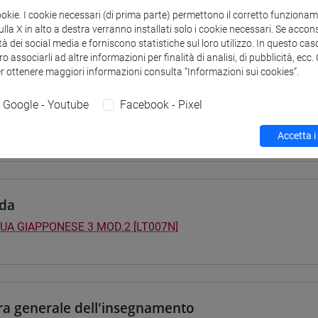
ookie. I cookie necessari (di prima parte) permettono il corretto funzionamen
 su Moodle
la X in alto a destra verranno installati solo i cookie necessari. Se accons
tà dei social media e forniscono statistiche sul loro utilizzo. In questo cas
o associarli ad altre informazioni per finalità di analisi, di pubblicità, ecc
er ottenere maggiori informazioni consulta “Informazioni sui cookies”.
i studio e percorsi
Google - Youtube
Facebook - Pixel
0] LINGUE, CULTURE E SOCIETÀ DELL'ASIA E DELL'AFRICA MEDI
pone
/
giappone
/
giappone
Accetta i
da
UA GIAPPONESE 3 MOD.2 [LT007N]
ra generale dell'insegnamento