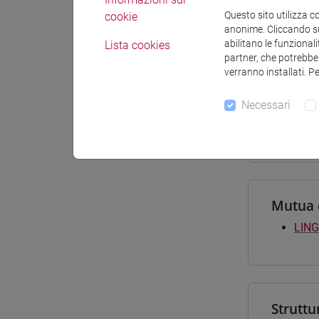
Questo sito utilizza c
cookie
Materiali
anonime. Cliccando sul
abilitano le funzionali
Lista cookies
partner, che potrebber
verranno installati. P
Corsi d
Necessari
[LT4
giap
Mutua 
LING
Struttu