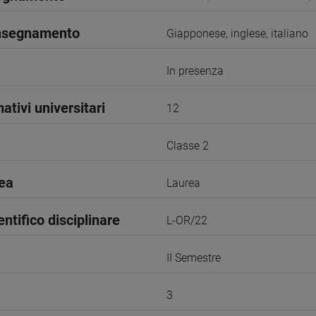
insegnamento
Giapponese, inglese, italiano
In presenza
ativi universitari
12
Classe 2
rea
Laurea
entifico disciplinare
L-OR/22
II Semestre
3