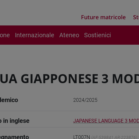
Future matricole
St
ione
Internazionale
Ateneo
Sostienici
UA GIAPPONESE 3 MOD
demico
2024/2025
o in inglese
JAPANESE LANGUAGE 3 MOD
segnamento
LT007N
(AF:539841 AR:223876)