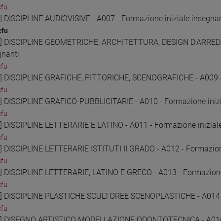
cfu
2] DISCIPLINE AUDIOVISIVE - A007 - Formazione iniziale insegnan
cfu
3] DISCIPLINE GEOMETRICHE, ARCHITETTURA, DESIGN D'ARRED
gnanti
cfu
4] DISCIPLINE GRAFICHE, PITTORICHE, SCENOGRAFICHE - A009 - 
cfu
5] DISCIPLINE GRAFICO-PUBBLICITARIE - A010 - Formazione inizi
cfu
6] DISCIPLINE LETTERARIE E LATINO - A011 - Formazione inizial
cfu
7] DISCIPLINE LETTERARIE ISTITUTI II GRADO - A012 - Formazione
cfu
8] DISCIPLINE LETTERARIE, LATINO E GRECO - A013 - Formazione 
cfu
9] DISCIPLINE PLASTICHE SCULTOREE SCENOPLASTICHE - A014 - 
cfu
0] DISEGNO ARTISTICO MODELLAZIONE ODONTOTECNICA - A016 - 