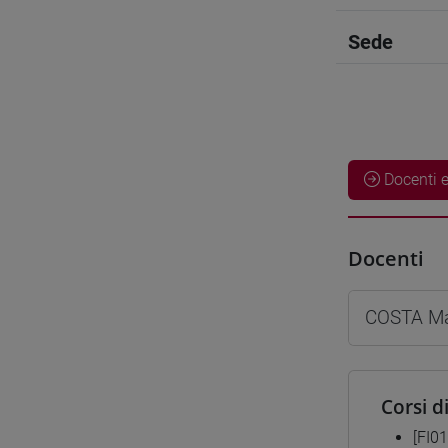
Sede
Docenti e
Docenti
COSTA Ma
Corsi d
[FI0