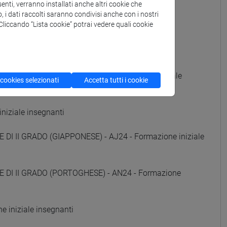
iniziale insegnanti
enti, verranno installati anche altri cookie che
o, i dati raccolti saranno condivisi anche con i nostri
. Cliccando “Lista cookie” potrai vedere quali cookie
e iniziale insegnanti
 iniziale insegnanti
DI II GRADO (RUSSO) - AE24 - Formazione iniziale
 cookies selezionati
Accetta tutti i cookie
niziale insegnanti
DI II GRADO (GIAPPONESE) - AJ24 - Formazione iniziale
E DI II GRADO (PORTOGHESE) - AN24 - Formazione
 iniziale insegnanti