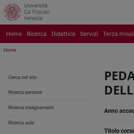
Università
Ca' Foscari
Venezia
Home
Ricerca
Didattica
Servizi
Terza miss
Home
PEDA
Cerca nel sito
DELL
Ricerca persone
Ricerca insegnamenti
Anno acca
Ricerca aule
Titolo cors