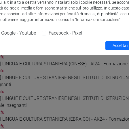
9] LINGUA E CULTURA STRANIERA (INGLESE) - AB24 - Formazione 
la X in alto a destra verranno installati solo i cookie necessari. Se accons
tà dei social media e forniscono statistiche sul loro utilizzo. In questo cas
cfu
o associarli ad altre informazioni per finalità di analisi, di pubblicità, ecc
0] LINGUA E CULTURA STRANIERA (SPAGNOLO) - AC24 - Formazion
er ottenere maggiori informazioni consulta “Informazioni sui cookies”.
cfu
1] LINGUA E CULTURA STRANIERA (TEDESCO) - AD24 - Formazione
Google - Youtube
Facebook - Pixel
cfu
2] LINGUE E CULTURE STRANIERE NEGLI ISTITUTI DI ISTRUZIONE 
Accetta i
gnanti
cfu
3] LINGUA E CULTURA STRANIERA (CINESE) - AI24 - Formazione i
cfu
4] LINGUE E CULTURE STRANIERE NEGLI ISTITUTI DI ISTRUZIONE 
gnanti
cfu
5] LINGUE E CULTURE STRANIERE NEGLI ISTITUTI DI ISTRUZION
ale insegnanti
cfu
6] LINGUA E CULTURA STRANIERA (EBRAICO) - AK24 - Formazione
cfu