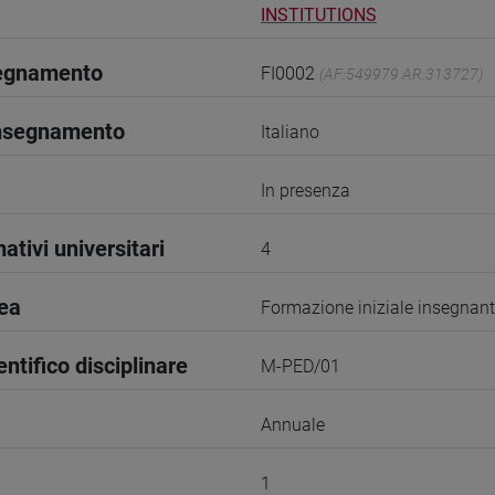
INSTITUTIONS
segnamento
FI0002
(AF:549979 AR:313727)
insegnamento
Italiano
In presenza
ativi universitari
4
rea
Formazione iniziale insegnant
entifico disciplinare
M-PED/01
Annuale
1