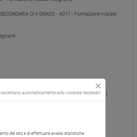
SECONDARIA DI II GRADO - A017 - Formazione iniziale
egnanti
si accettano automaticamente solo i cookies necessari
 GRADO - A022 - Formazione iniziale insegnanti
OTTI) - A023 - Formazione iniziale insegnanti
e iniziale insegnanti
to del sito e di effettuare analisi statistiche